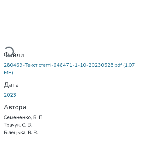
житься...
Файли
280469-Текст статті-646471-1-10-20230528.pdf
(1,07
MB)
Дата
2023
Автори
Семененко, В. П.
Трачук, С. В.
Білецька, В. В.