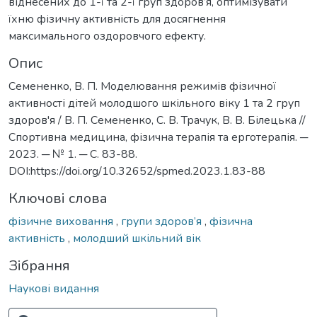
віднесених до 1-ї та 2-ї груп здоров’я, оптимізувати
їхню фізичну активність для досягнення
максимального оздоровчого ефекту.
Опис
Семененко, В. П. Моделювання режимів фізичної
активності дітей молодшого шкільного віку 1 та 2 груп
здоров'я / В. П. Семененко, С. В. Трачук, В. В. Білецька //
Спортивна медицина, фізична терапія та ерготерапія. ─
2023. ─ № 1. ─ C. 83-88.
DOI:https://doi.org/10.32652/spmed.2023.1.83-88
Ключові слова
фізичне виховання
,
групи здоров’я
,
фізична
активність
,
молодший шкільний вік
Зібрання
Наукові видання