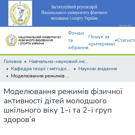
Фонди
Пошук за
та
Статист
критеріями
зібрання
Головна
Навчально-науковий інститут здоров'я, реабілітації та фізичного виховання
Кафедра теорії і методики фізичного виховання
Наукові видання
Моделювання режимів фізичної активності дітей молодшого шкільного віку 1-ї та 2-ї груп здоров’я
Моделювання режимів фізичної
активності дітей молодшого
шкільного віку 1-ї та 2-ї груп
здоров’я