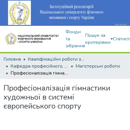
Фонди
Пошук за
та
Статист
критеріями
зібрання
Головна
Кваліфікаційні роботи здобувачів вищої освіти
Кафедра професійного, неолімпійського та адаптивного спорту
Магістерські роботи
Професіоналізація гімнастики художньої в системі європейського спорту
Професіоналізація гімнастики
художньої в системі
європейського спорту