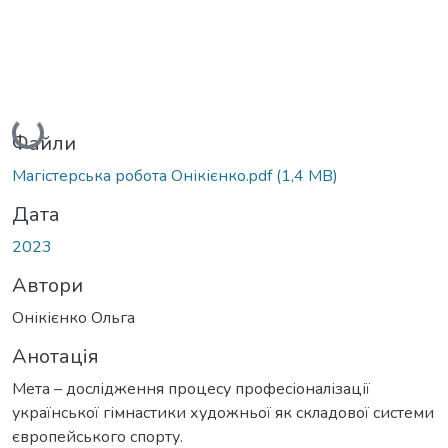
Вантажиться...
Файли
Магістерська робота Онікієнко.pdf
(1,4 MB)
Дата
2023
Автори
Онікієнко Ольга
Анотація
Мета – дослідження процесу професіоналізації
української гімнастики художньої як складової системи
європейського спорту.