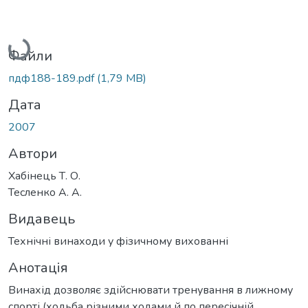
Вантажиться...
Файли
пдф188-189.pdf
(1,79 MB)
Дата
2007
Автори
Хабінець Т. О.
Тесленко А. А.
Видавець
Технічні винаходи у фізичному вихованні
Анотація
Винахід дозволяє здійснювати тренування в лижному
спорті (ходьба різними ходами й по пересічній