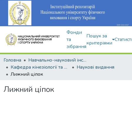
Фонди
Пошук за
та
Статист
критеріями
зібрання
Головна
Навчально-науковий інститут здоров'я, реабілітації та фізичного виховання
Кафедра кінезіології та фізкультурно-спортивної реабілітації
Наукові видання
Лижний ціпок
Лижний ціпок