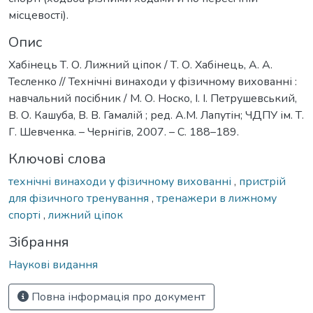
місцевості).
Опис
Хабінець Т. О. Лижний ціпок / Т. О. Хабінець, А. А.
Тесленко // Технічні винаходи у фізичному вихованні :
навчальний посібник / М. О. Носко, І. І. Петрушевський,
В. О. Кашуба, В. В. Гамалій ; ред. А.М. Лапутін; ЧДПУ ім. Т.
Г. Шевченка. – Чернігів, 2007. – С. 188–189.
Ключові слова
технічні винаходи у фізичному вихованні
,
пристрій
для фізичного тренування
,
тренажери в лижному
спорті
,
лижний ціпок
Зібрання
Наукові видання
Повна інформація про документ