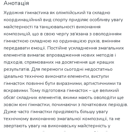
Анотація
Художня гімнастика як олімпійський та складно
координаційний вид спорту приділяє особливу увагу
майстерності та танцювальності виконання
композицій, що в свою чергу зв’язана з оволодінням
гімнасткою складною ко ординацією рухів, вмінням
передавати емоції. Постійне ускладнення змагальних
елементів вимагає впровадження нових методів і
підходів, спрямованих на досягнення ще кращих
результатів. Для перемоги сьогодні недостатньо
ідеально технічно виконати елементи, виступи
гімнасток повинні бути виразними, артистичними та
яскравими. Тому підготовка гімнасток – це великий
обсяг складних елементів, якими мають оволодіти ще
зовсім юні гімнастки, починаючи з початкових періодів.
Дуже часто гімнастки приділяють більшу увагу
технічному виконанню змагальної композиції, та не
звертають увагу на виконавську майстерність у