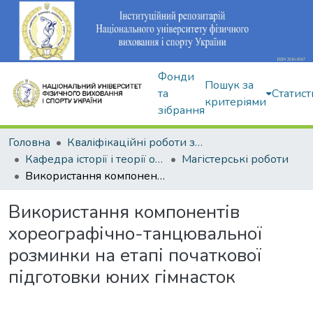
Фонди
Пошук за
та
Статист
критеріями
зібрання
Головна
Кваліфікаційні роботи здобувачів вищої освіти
Кафедра історії і теорії олімпійського спорту
Магістерські роботи
Використання компонентів хореографічно-танцювальної розминки на етапі початкової підготовки юних гімнасток
Використання компонентів
хореографічно-танцювальної
розминки на етапі початкової
підготовки юних гімнасток