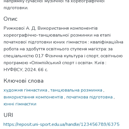
напрямку сучасної музичної та хореографічної
підготовки.
Опис
Рижкової А. Д. Використання компонентів
хореографічно-танцювальної розминки на етапі
початкової підготовки юних гімнасток : кваліфікаційна
робота на здобуття освітнього ступеня магістра: за
спеціальністю 017 Фізична культура і спорт, освітньою
програмою «Олімпійський спорт і освіта». Київ :
НУФВСУ, 2024. 66 с.
Ключові слова
художня гімнастика
,
танцювальна розминка
,
використання компонентів
,
початкова підготовка
,
юнні гімнастки
URI
https://reposit.uni-sport.edu.ua/handle/123456789/6375