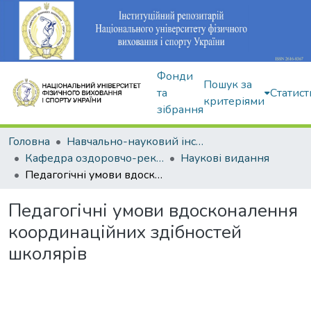
Фонди
Пошук за
та
Статист
критеріями
зібрання
Головна
Навчально-науковий інститут здоров'я, реабілітації та фізичного виховання
Кафедра оздоровчо-рекреаційної рухової активності
Наукові видання
Педагогічні умови вдосконалення координаційних здібностей школярів
Педагогічні умови вдосконалення
координаційних здібностей
школярів