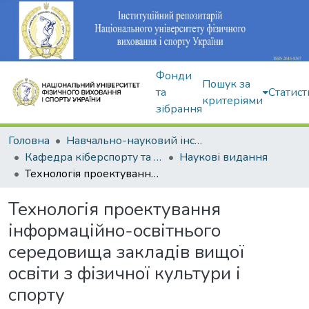
Фонди
Пошук за
та
Статист
критеріями
зібрання
Головна
Навчально-науковий інститут здоров'я, реабілітації та фізичного виховання
Кафедра кіберспорту та інформаційних технологій
Наукові видання
Технологія проектування інформаційно-освітнього середовища закладів вищої освіти з фізичної культури і спорту
Технологія проектування
інформаційно-освітнього
середовища закладів вищої
освіти з фізичної культури і
спорту