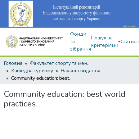
Фонди
Пошук за
та
Статист
критеріями
зібрання
Головна
Факультет спорту та менеджменту
Кафедра туризму
Наукові видання
Community education: best world practices
Community education: best world
practices