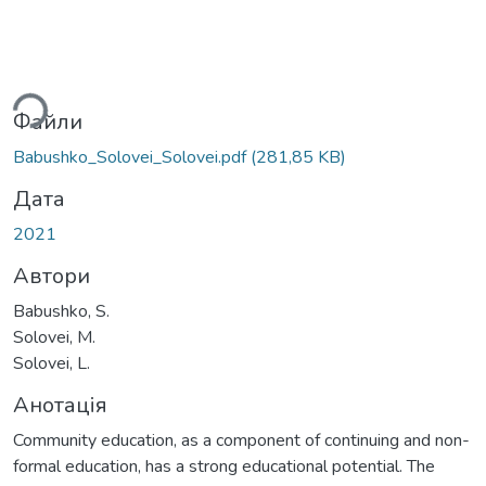
ься...
Файли
Babushko_Solovei_Solovei.pdf
(281,85 KB)
Дата
2021
Автори
Babushko, S.
Solovei, M.
Solovei, L.
Анотація
Community education, as a component of continuing and non-
formal education, has a strong educational potential. The