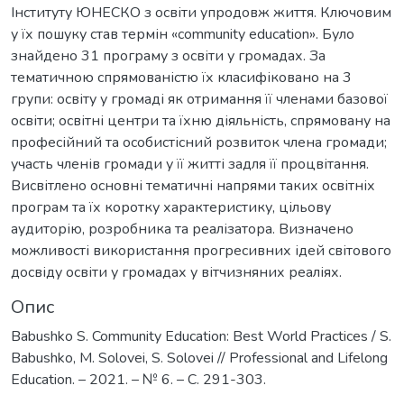
Інституту ЮНЕСКО з освіти упродовж життя. Ключовим
у їх пошуку став термін «community education». Було
знайдено 31 програму з освіти у громадах. За
тематичною спрямованістю їх класифіковано на 3
групи: освіту у громаді як отримання її членами базової
освіти; освітні центри та їхню діяльність, спрямовану на
професійний та особистісний розвиток члена громади;
участь членів громади у її житті задля її процвітання.
Висвітлено основні тематичні напрями таких освітніх
програм та їх коротку характеристику, цільову
аудиторію, розробника та реалізатора. Визначено
можливості використання прогресивних ідей світового
досвіду освіти у громадах у вітчизняних реаліях.
Опис
Babushko S. Community Education: Best World Practices / S.
Babushko, M. Solovei, S. Solovei // Professional and Lifelong
Education. – 2021. – № 6. – C. 291-303.