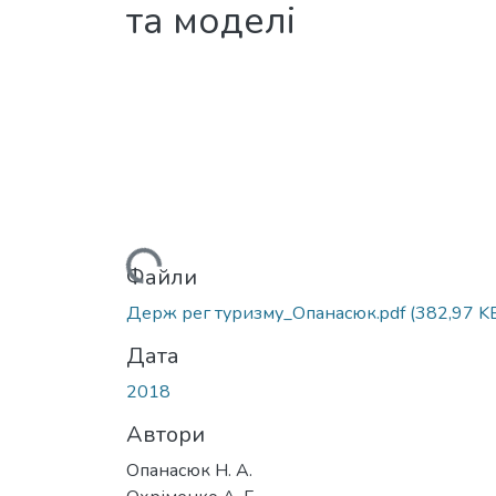
та моделі
Вантажиться...
Файли
Держ рег туризму_Опанасюк.pdf
(382,97 K
Дата
2018
Автори
Опанасюк Н. А.