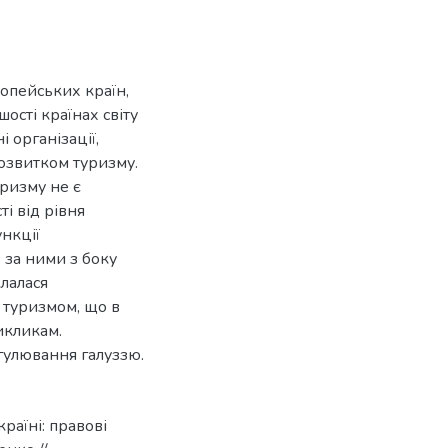
ропейських країн,
ості країнах світу
 організації,
озвитком туризму.
уризму не є
і від рівня
нкції
 за ними з боку
клалася
 туризмом, що в
икликам.
улювання галуззю.
раїні: правові