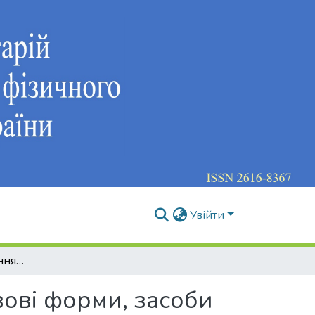
Увійти
Державне регулювання туризму в Україні: правові форми, засоби та моделі
вові форми, засоби