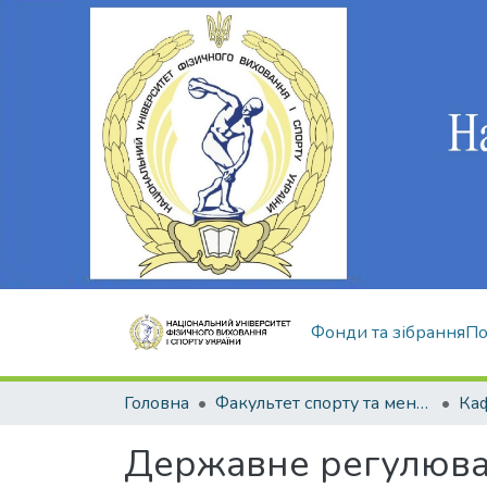
Фонди та зібрання
По
Головна
Факультет спорту та менеджменту
Ка
Державне регулюван