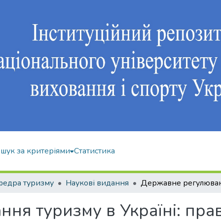
шук за критеріями
Статистика
федра туризму
Наукові видання
ня туризму в Україні: пра