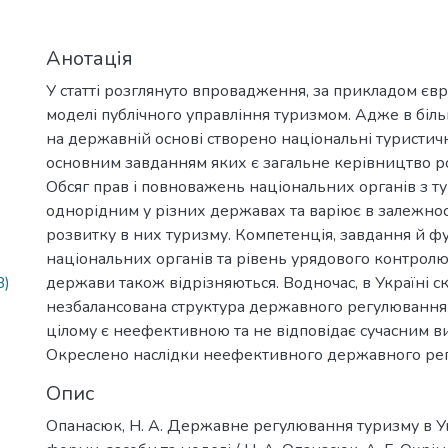
Анотація
У статті розглянуто впровадження, за прикладом єв
моделі публічного управління туризмом. Адже в більш
на державній основі створено національні туристичні
основним завданням яких є загальне керівництво р
Обсяг прав і повноважень національних органів з т
однорідним у різних державах та варіює в залежност
розвитку в них туризму. Компетенція, завдання й фу
національних органів та рівень урядового контролю
B)
держави також відрізняються. Водночас, в Україні с
незбалансована структура державного регулювання
цілому є неефективною та не відповідає сучасним в
Окреслено наслідки неефективного державного рег
Опис
Опанасюк, Н. А. Державне регулювання туризму в Ук