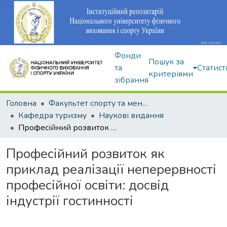
Фонди
Пошук за
та
Статист
критеріями
зібрання
Головна
Факультет спорту та менеджменту
Кафедра туризму
Наукові видання
Професійний розвиток як приклад реалізації неперервності професійної освіти: досвід індустрії гостинності
Професійний розвиток як
приклад реалізації неперервності
професійної освіти: досвід
індустрії гостинності