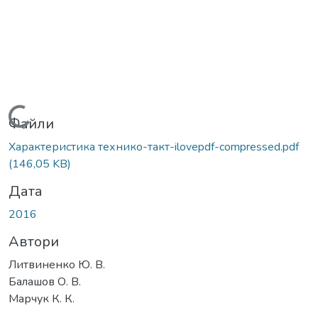
Вантажиться...
Файли
Характеристика технико-такт-ilovepdf-compressed.pdf
(146,05 KB)
Дата
2016
Автори
Литвиненко Ю. В.
Балашов О. В.
Марчук К. К.