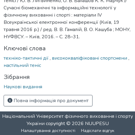
тенісі / Ю. В. Литвиненко, О. В. Балашов К. К. Марчук //
Сучасні біомеханічні та інформаційні технології у
фізичному вихованні і спорті : матеріали ІV
Всеукраїнської електронної конференції (Київ, 19
травня 2016 р.) / ред. В. В. Гамалій, В. О. Кашуба ; МОНУ,
НУФВСУ. – Київ, 2016. – С. 28–31.
Ключові слова
техніко-тактичні дії
,
висококваліфіковані спортсмени
,
настільний теніс
Зібрання
Наукові видання
Повна інформація про документ
Національний Університет фізичного виховання і спорту
України
copyright © 2026
NUUPESU
Налаштування доступності
Надіслати відгук