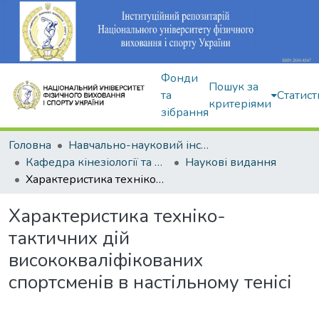
Фонди
Пошук за
та
Статист
критеріями
зібрання
Головна
Навчально-науковий інститут здоров'я, реабілітації та фізичного виховання
Кафедра кінезіології та фізкультурно-спортивної реабілітації
Наукові видання
Характеристика техніко-тактичних дій висококваліфікованих спортсменів в настільному тенісі
Характеристика техніко-
тактичних дій
висококваліфікованих
спортсменів в настільному тенісі