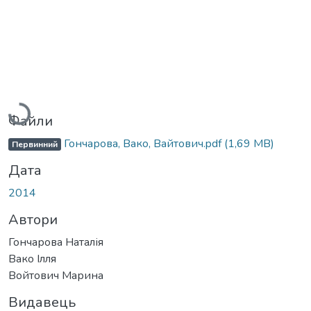
Вантажиться...
Файли
Гончарова, Вако, Вайтович.pdf
(1,69 MB)
Первинний
Дата
2014
Автори
Гончарова Наталія
Вако Ілля
Войтович Марина
Видавець