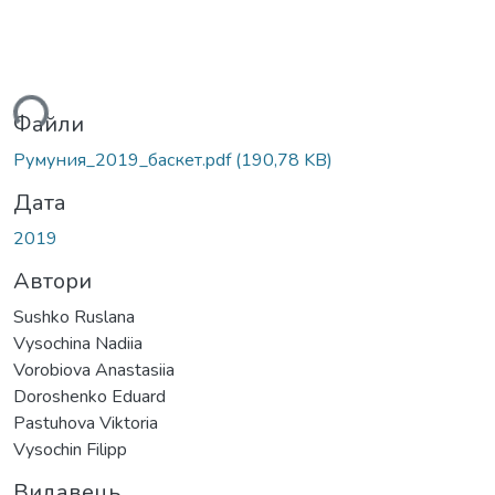
ься...
Файли
Румуния_2019_баскет.pdf
(190,78 KB)
Дата
2019
Автори
Sushko Ruslana
Vysochina Nadiia
Vorobiova Anastasiia
Doroshenko Eduard
Pastuhova Viktoria
Vysochin Filipp
Видавець