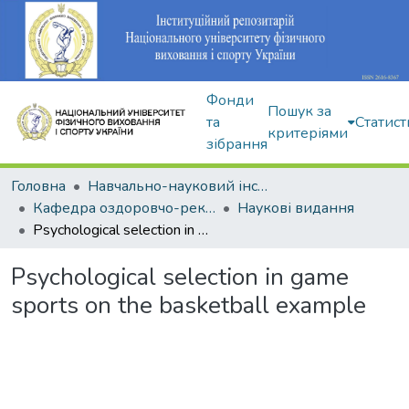
Фонди
Пошук за
та
Статист
критеріями
зібрання
Головна
Навчально-науковий інститут здоров'я, реабілітації та фізичного виховання
Кафедра оздоровчо-рекреаційної рухової активності
Наукові видання
Psychological selection in game sports on the basketball example
Psychological selection in game
sports on the basketball example