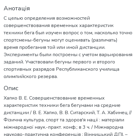
Анотація
С целью определения возможностей
совершенствования временных характеристик
техники бега был изучен вопрос о том, насколько точно
спортсмены-бегуны могут оценивать (различать)
время пробегания той или иной дистанции.
Эксперименты были построены с учетом варьирования
заданий. Участвовали бегуны первого и второго
спортивных разрядов Республиканского училища
олимпийского резерва.
Опис
Хапко В. Е. Совершенствование временных
характеристик техники бега бегунами на средние
дистанции / В. Е. Хапко, В. В. Ситарский, Т. А. Хабинец //
Фізична культура, спорт та здоров'я нації : матеріали
міжнародної наук.-практ. конф.; в 3 ч. / Міжнародна
науково-практична конференція ; Вінницький ДПІ. –