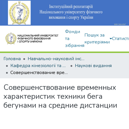
Фонди
Пошук за
та
Статист
критеріями
зібрання
Головна
Навчально-науковий інститут здоров'я, реабілітації та фізичного виховання
Кафедра кінезіології та фізкультурно-спортивної реабілітації
Наукові видання
Совершенствование временных характеристик техники бега бегунами на средние дистанции
Совершенствование временных
характеристик техники бега
бегунами на средние дистанции