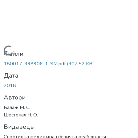
Вантажиться...
Файли
180017-398906-1-SM.pdf
(307,52 KB)
Дата
2018
Автори
Балаж М. С.
Шестопал Н. О.
Видавець
Спортивна медицина і фізична реабілітація