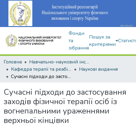
Фонди
Пошук за
та
Статист
критеріями
зібрання
Головна
Навчально-науковий інститут здоров'я, реабілітації та фізичного виховання
Кафедра терапії та реабілітації
Наукові видання
Сучасні підходи до застосування заходів фізичної терапії осіб із вогнепальними ураженнями верхньої кінцівки
Сучасні підходи до застосування
заходів фізичної терапії осіб із
вогнепальними ураженнями
верхньої кінцівки