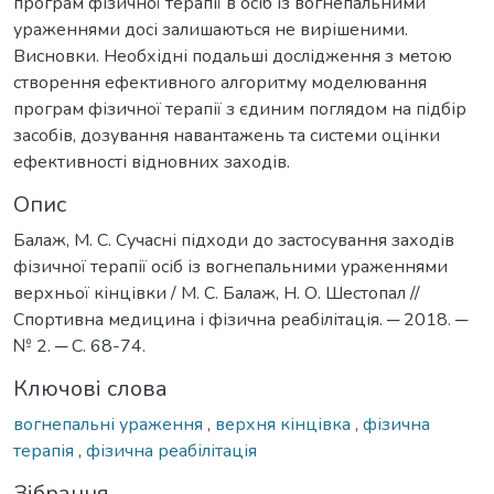
програм фізичної терапії в осіб із вогнепальними
ураженнями досі залишаються не вирішеними.
Висновки. Необхідні подальші дослідження з метою
створення ефективного алгоритму моделювання
програм фізичної терапії з єдиним поглядом на підбір
засобів, дозування навантажень та системи оцінки
ефективності відновних заходів.
Опис
Балаж, М. С. Сучасні підходи до застосування заходів
фізичної терапії осіб із вогнепальними ураженнями
верхньої кінцівки / М. С. Балаж, Н. О. Шестопал //
Спортивна медицина і фізична реабілітація. ─ 2018. ─
№ 2. ─ С. 68-74.
Ключові слова
вогнепальні ураження
,
верхня кінцівка
,
фізична
терапія
,
фізична реабілітація
Зібрання