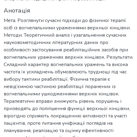
Анотація
Мета. Розглянути сучасні підходи до фізичної терапії
осіб із вогнепальними ураженнями верхньої кінцівки.
Методи. Теоретичний аналіз і узагальнення сучасних
науковометодичних літературних даних про
особливості застосування реабілітаційних засобів при
вогнепальних ураженнях верхніх кінцівок. Результати.
Складний характер вогнепальних уражень та висока
частота їх ускладнень обумовлюють труднощі під час
вибору тактики реабілітації. Фізична терапія є
невід’ємною частиною реабілітації поранених із
вогнепальними ушкодженнями верхніх кінцівок.
Терапевтичні вправи знижують рівень порушень і
призводять до поліпшення функції верхньої кінцівки,
вірогідно сприяють покращенню активності та участі
пацієнтів, проте питання уніфікації поглядів на
планування, реалізацію та оцінку ефективності