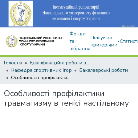
Фонди
Пошук за
та
Статист
критеріями
зібрання
Головна
Кваліфікаційні роботи здобувачів вищої освіти
Кафедра спортивних ігор
Бакалаврські роботи
Особливості профілактики травматизму в тенісі настільному
Особливості профілактики
травматизму в тенісі настільному