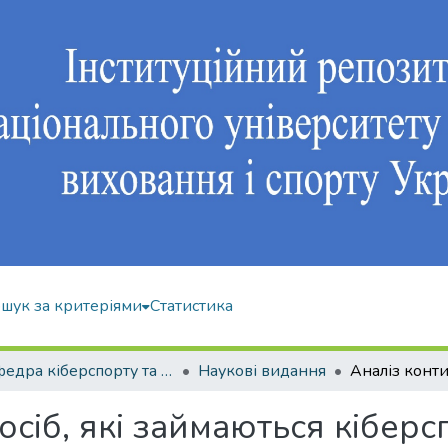
шук за критеріями
Статистика
Кафедра кіберспорту та інформаційних технологій
Наукові видання
осіб, які займаються кібер