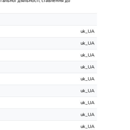
гальної діяльності, ставлення до
uk_UA
uk_UA
uk_UA
uk_UA
uk_UA
uk_UA
uk_UA
uk_UA
uk_UA