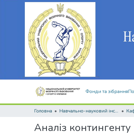
Фонди та зібрання
По
Головна
Навчально-науковий інститут здоров'я, реабілітації та фізичного виховання
Аналіз контингенту 