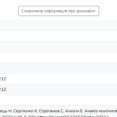
Скорочена інформація про документ
21Z
21Z
ь Н, Cергієнко К, Строганов С, Анохін Е. Аналіз континген