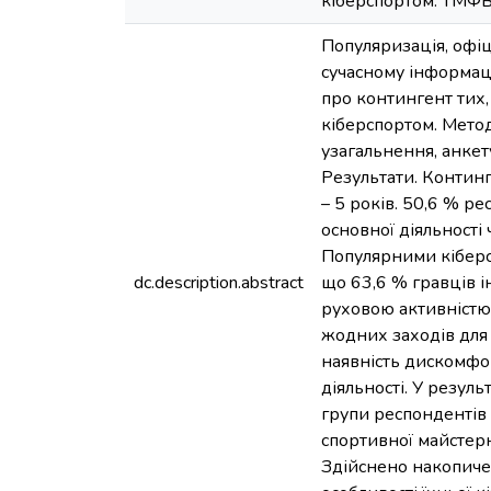
кіберспортом. ТМФВ. 
Популяризація, офі
сучасному інформац
про контингент тих,
кіберспортом. Метод
узагальнення, анкет
Результати. Континг
– 5 років. 50,6 % р
основної діяльності 
Популярними кіберс
dc.description.abstract
що 63,6 % гравців 
руховою активністю,
жодних заходів для 
наявність дискомфор
діяльності. У резул
групи респондентів 
спортивної майстерн
Здійснено накопиче