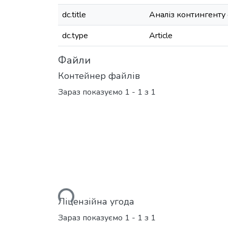
dc.title
Аналіз контингенту 
dc.type
Article
Файли
Контейнер файлів
Зараз показуємо
1 - 1 з 1
Вантажиться...
Ліцензійна угода
Зараз показуємо
1 - 1 з 1