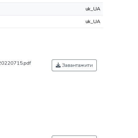
uk_UA
uk_UA
20220715.pdf
Завантажити