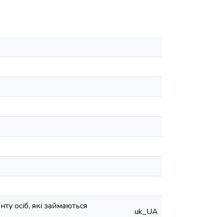
ту осіб, які займаються
uk_UA