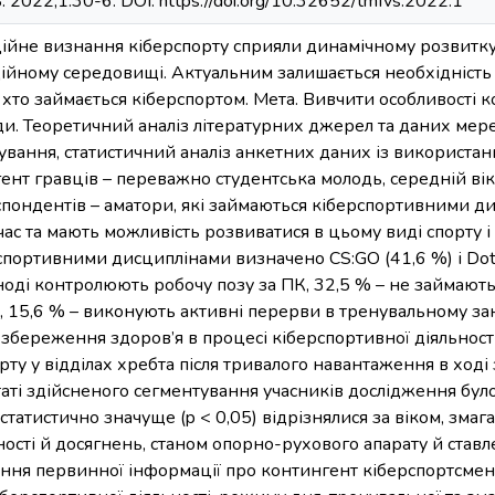
2022;1:30-6. DOI: https://doi.org/10.32652/tmfvs.2022.1
ційне визнання кіберспорту сприяли динамічному розвитку
ійному середовищі. Актуальним залишається необхідніст
 хто займається кіберспортом. Мета. Вивчити особливості к
и. Теоретичний аналіз літературних джерел та даних мереж
ування, статистичний аналіз анкетних даних із використання
ент гравців – переважно студентська молодь, середній вік 
еспондентів – аматори, які займаються кіберспортивними д
час та мають можливість розвиватися в цьому виді спорту і 
портивними дисциплінами визначено CS:GO (41,6 %) і Dota
іноді контролюють робочу позу за ПК, 32,5 % – не займаю
 15,6 % – виконують активні перерви в тренувальному зан
збереження здоров’я в процесі кіберспортивної діяльност
ту у відділах хребта після тривалого навантаження в ході 
ьтаті здійсненого сегментування учасників дослідження бул
статистично значуще (p < 0,05) відрізнялися за віком, зма
ості й досягнень, станом опорно-рухового апарату й ставл
ння первинної інформації про контингент кіберспортсмен