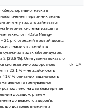
 кіберспортивної науки в
ь накопичення первинних знань
онтингенту тих, хто займається
і Інтернет, систематизація та
м технології «Data Mining».
– 21 рік, середній ігровий досвід
исциплінами у вільний від
в суміжних видах кіберіндустрії.
 2 (28,6 %). Опитування показало,
ться систематично оздоровчою
uk_UA
ятті, 22,1 % – не здійснюють
і. 41,6 % опитаних відзначають
змагальної та тренувальної
о розподілено на два кластери, де
гальним досвідом, рівнем
енням до власного здоров’я.
ів, що дозволяє визначити