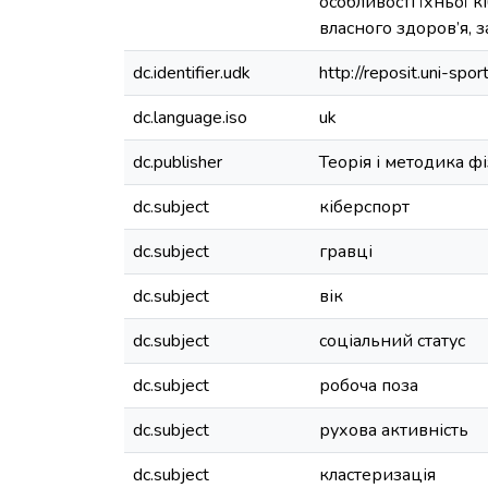
особливості їхньої к
власного здоров’я, 
dc.identifier.udk
http://reposit.uni-s
dc.language.iso
uk
dc.publisher
Теорія і методика ф
dc.subject
кіберспорт
dc.subject
гравці
dc.subject
вік
dc.subject
соціальний статус
dc.subject
робоча поза
dc.subject
рухова активність
dc.subject
кластеризація