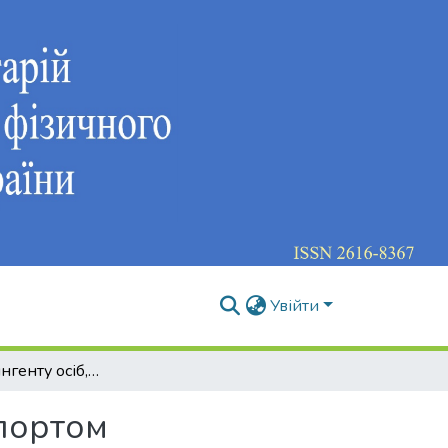
Увійти
Аналіз контингенту осіб, які займаються кіберспортом
спортом