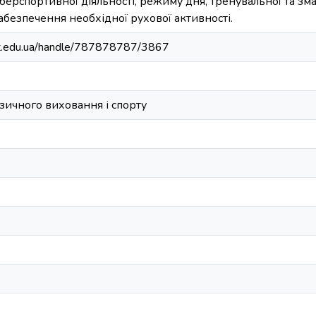
іберспортивної діяльності, режиму дня, тренувальної та зма
забезпечення необхідної рухової активності.
port.edu.ua/handle/787878787/3867
ізичного виховання і спорту