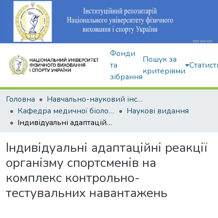
Фонди
Пошук за
та
Статист
критеріями
зібрання
Головна
Навчально-науковий інститут здоров'я, реабілітації та фізичного виховання
Кафедра медичної біології та спортивної дієтології
Наукові видання
Індивідуальні адаптаційні реакції організму спортсменів на комплекс контрольно-тестувальних навантажень
Індивідуальні адаптаційні реакції
організму спортсменів на
комплекс контрольно-
тестувальних навантажень