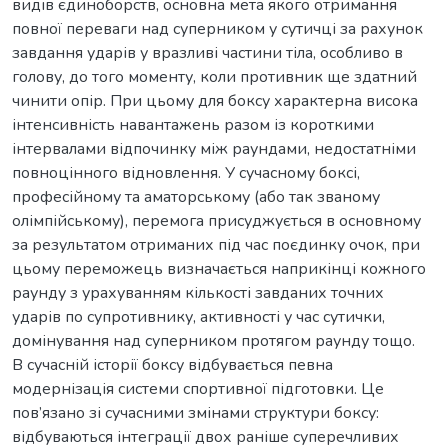
видів єдиноборств, основна мета якого отримання
повної переваги над суперником у сутичці за рахунок
завдання ударів у вразливі частини тіла, особливо в
голову, до того моменту, коли противник ще здатний
чинити опір. При цьому для боксу характерна висока
інтенсивність навантажень разом із короткими
інтервалами відпочинку між раундами, недостатніми
повноцінного відновлення. У сучасному боксі,
професійному та аматорському (або так званому
олімпійському), перемога присуджується в основному
за результатом отриманих під час поєдинку очок, при
цьому переможець визначається наприкінці кожного
раунду з урахуванням кількості завданих точних
ударів по супротивнику, активності у час сутички,
домінування над суперником протягом раунду тощо.
В сучасній історії боксу відбувається певна
модернізація системи спортивної підготовки. Це
пов’язано зі сучасними змінами структури боксу:
відбуваються інтеграції двох раніше суперечливих