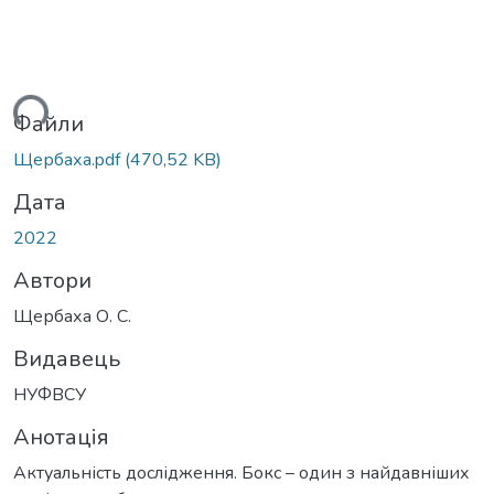
ься...
Файли
Щербаха.pdf
(470,52 KB)
Дата
2022
Автори
Щербаха О. С.
Видавець
НУФВСУ
Анотація
Актуальність дослідження. Бокс – один з найдавніших