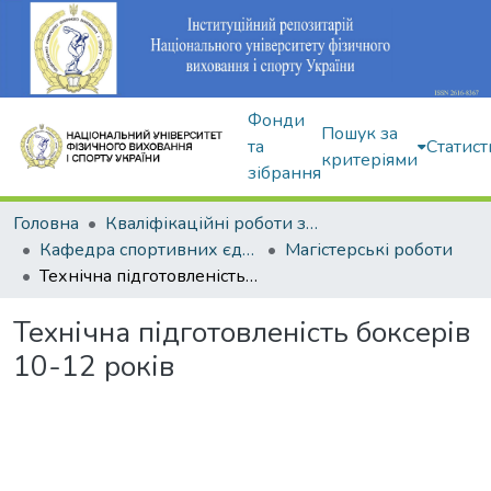
Фонди
Пошук за
та
Статист
критеріями
зібрання
Головна
Кваліфікаційні роботи здобувачів вищої освіти
Кафедра спортивних єдиноборств та силових видів спорту
Магістерські роботи
Технічна підготовленість боксерів 10-12 років
Технічна підготовленість боксерів
10-12 років