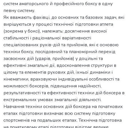
систем аматорського й професійного боксу в одну
певну систему.
Як вважають фахівці, до основних та базових задач, які
вирішуються у процесі технічної підготовки атлета
(зокрема у боксі), належать: досягнення високої
стабільності і раціональної варіативності
спеціалізованих рухів-дій та прийомів, які є основою
техніки боксу, послідовний та планомірний перехід
засвоєних дій (ударів, прийомів) у доцільні та
ефективні змагальні дії, вдосконалення структури в
цілому та елементів рухових дій, їхньої динаміки і
кінематики, враховуючи індивідуальні особливості та
можливості боксерів, підвищення надійності,
результативності та ефективності техніки дій боксера в
екстремальних умовах змагальної діяльності.
Навчання техніки основних дій боксера на початкових
етапах підготовки визначає всю систему підготовку
спортсменів на подальших етапах. Технічна підготовка
на початковому етапі підготовки відіграє велике