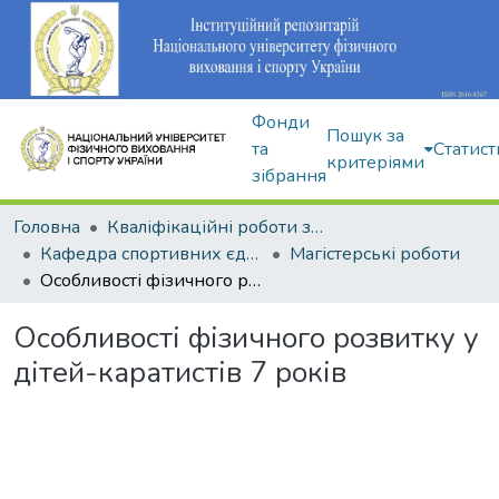
Фонди
Пошук за
та
Статист
критеріями
зібрання
Головна
Кваліфікаційні роботи здобувачів вищої освіти
Кафедра спортивних єдиноборств та силових видів спорту
Магістерські роботи
Особливості фізичного розвитку у дітей-каратистів 7 років
Особливості фізичного розвитку у
дітей-каратистів 7 років