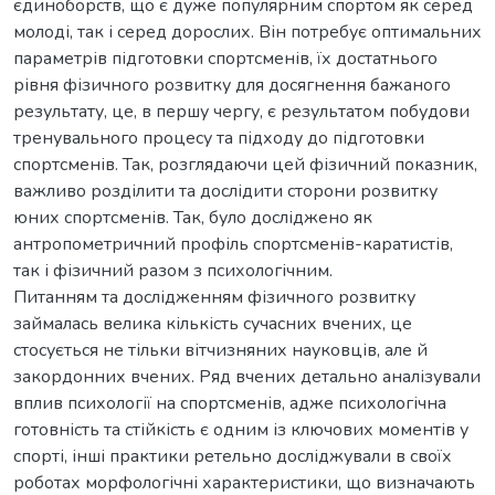
єдиноборств, що є дуже популярним спортом як серед
молоді, так і серед дорослих. Він потребує оптимальних
параметрів підготовки спортсменів, їх достатнього
рівня фізичного розвитку для досягнення бажаного
результату, це, в першу чергу, є результатом побудови
тренувального процесу та підходу до підготовки
спортсменів. Так, розглядаючи цей фізичний показник,
важливо розділити та дослідити сторони розвитку
юних спортсменів. Так, було досліджено як
антропометричний профіль спортсменів-каратистів,
так і фізичний разом з психологічним.
Питанням та дослідженням фізичного розвитку
займалась велика кількість сучасних вчених, це
стосується не тільки вітчизняних науковців, але й
закордонних вчених. Ряд вчених детально аналізували
вплив психології на спортсменів, адже психологічна
готовність та стійкість є одним із ключових моментів у
спорті, інші практики ретельно досліджували в своїх
роботах морфологічні характеристики, що визначають