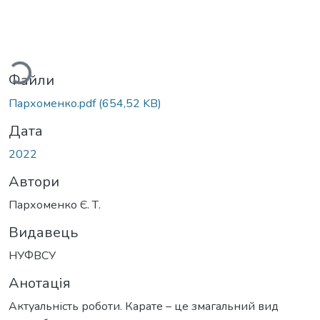
житься...
Файли
Пархоменко.pdf
(654,52 KB)
Дата
2022
Автори
Пархоменко Є. Т.
Видавець
НУФВСУ
Анотація
Актуальність роботи. Карате – це змагальний вид