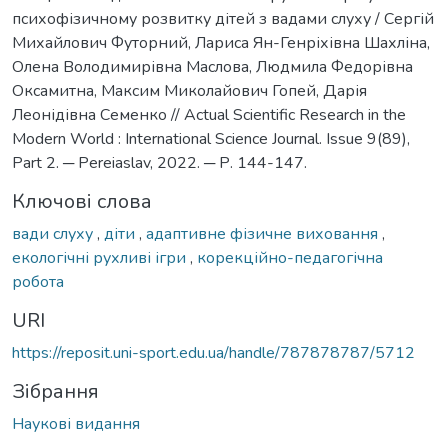
психофізичному розвитку дітей з вадами слуху / Сергій
Михайлович Футорний, Лариса Ян-Генріхівна Шахліна,
Олена Володимирівна Маслова, Людмила Федорівна
Оксамитна, Максим Миколайович Гопей, Дарія
Леонідівна Семенко // Actual Scientific Research in the
Modern World : International Science Journal. Issue 9(89),
Part 2. ─ Pereiaslav, 2022. ─ Р. 144-147.
Ключові слова
вади слуху
,
діти
,
адаптивне фізичне виховання
,
екологічні рухливі ігри
,
корекційно-педагогічна
робота
URI
https://reposit.uni-sport.edu.ua/handle/787878787/5712
Зібрання
Наукові видання