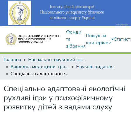
Фонди
Пошук за
та
Статист
критеріями
зібрання
Головна
Навчально-науковий інститут здоров'я, реабілітації та фізичного виховання
Кафедра медицини, громадського здоров'я та екології спорту
Наукові видання
Спеціально адаптовані екологічні рухливі ігри у психофізичному розвитку дітей з вадами слуху
Спеціально адаптовані екологічні
рухливі ігри у психофізичному
розвитку дітей з вадами слуху