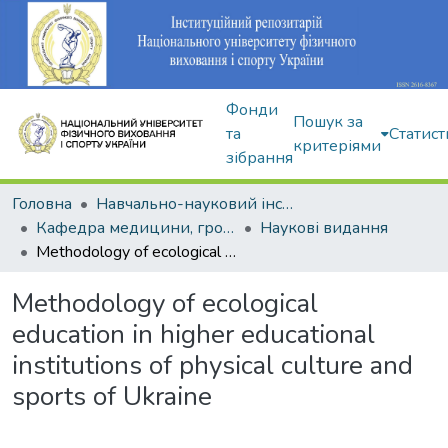
Фонди
Пошук за
та
Статист
критеріями
зібрання
Головна
Навчально-науковий інститут здоров'я, реабілітації та фізичного виховання
Кафедра медицини, громадського здоров'я та екології спорту
Наукові видання
Methodology of ecological education in higher educational institutions of physical culture and sports of Ukraine
Methodology of ecological
education in higher educational
institutions of physical culture and
sports of Ukraine