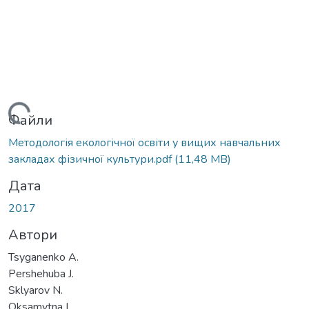
Вантажиться...
Файли
Методологія екологічної освіти у вищих навчальних
закладах фізичної культури.pdf
(11,48 MB)
Дата
2017
Автори
Tsyganenko A.
Pershehuba J.
Sklyarov N.
Oksamytna L.