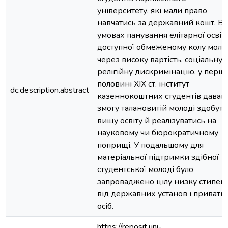
університету, які мали право
навчатись за державний кошт. В
умовах панування елітарної освіти
доступної обмеженому колу моло
через високу вартість, соціальну 
релігійну дискримінацію, у перші
половині ХІХ ст. інститут
dc.description.abstract
казеннокоштних студентів давав
змогу талановитій молоді здобути
вищу освіту й реалізуватись на
науковому чи бюрократичному
поприщі. У подальшому для
матеріальної підтримки здібної
студентської молоді було
запроваджено цілу низку стипен
від державних установ і приватн
осіб.
https://reposit.uni-