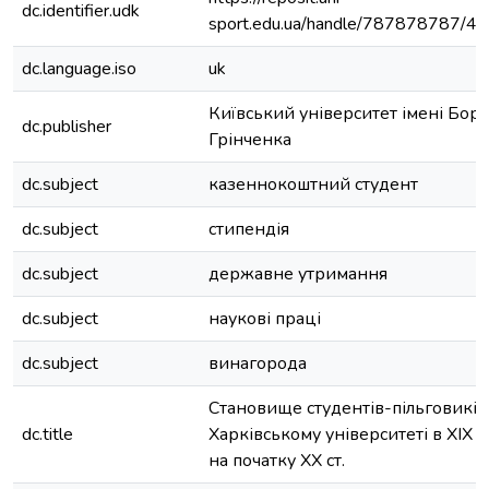
dc.identifier.udk
sport.edu.ua/handle/787878787/4
dc.language.iso
uk
Київський університет імені Бор
dc.publisher
Грінченка
dc.subject
казеннокоштний студент
dc.subject
стипендія
dc.subject
державне утримання
dc.subject
наукові праці
dc.subject
винагорода
Становище студентів-пільговиків
dc.title
Харківському університеті в XIX 
на початку XX ст.