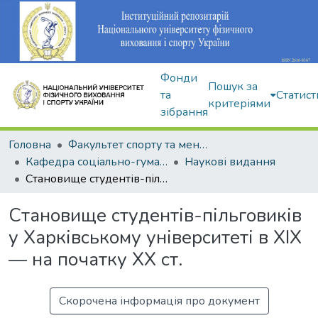
Фонди
Пошук за
та
Статист
критеріями
зібрання
Головна
Факультет спорту та менеджменту
Кафедра соціально-гуманітарних дисциплін
Наукові видання
Становище студентів-пільговиків у Харківському університеті в XIX — на початку XX ст.
Становище студентів-пільговиків
у Харківському університеті в XIX
— на початку XX ст.
Скорочена інформація про документ