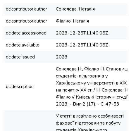
dc.contributor.author
Соколова, Наталія
dc.contributor.author
Фіалко, Наталія
dc.date.accessioned
2023-12-25T11:40:05Z
dc.date.available
2023-12-25T11:40:05Z
dc.date.issued
2023
Соколова Н., Фіалко Н. Становище
студентів-пільговиків у
Харківському університеті в XIX 
dc.description
на початку XX ст. / Н. Соколова, Н.
Фіалко // Київські історичні студії. 
2023. - Вип.2 (17). - С. 47-53
У статті висвітлено особливості
фахової підготовки та побуту
студентів Харківського