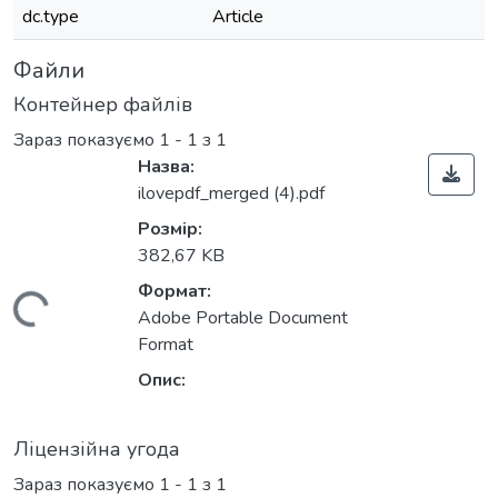
dc.type
Article
Файли
Контейнер файлів
Зараз показуємо
1 - 1 з 1
Назва:
ilovepdf_merged (4).pdf
Розмір:
382,67 KB
Формат:
житься...
Adobe Portable Document
Format
Опис:
Ліцензійна угода
Зараз показуємо
1 - 1 з 1