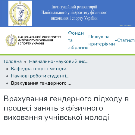
Фонди
Пошук за
та
Статист
критеріями
зібрання
Головна
Навчально-науковий інститут здоров'я, реабілітації та фізичного виховання
Кафедра теорії і методики фізичного виховання
Наукові роботи студентів і аспірантів
Врахування гендерного підходу в процесі занять з фізичного виховання учнівської молоді
Врахування гендерного підходу в
процесі занять з фізичного
виховання учнівської молоді