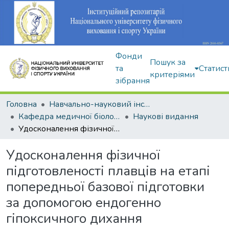
Фонди
Пошук за
та
Статист
критеріями
зібрання
Головна
Навчально-науковий інститут здоров'я, реабілітації та фізичного виховання
Кафедра медичної біології та спортивної дієтології
Наукові видання
Удосконалення фізичної підготовленості плавців на етапі попередньої базової підготовки за допомогою ендогенно гіпоксичного дихання
Удосконалення фізичної
підготовленості плавців на етапі
попередньої базової підготовки
за допомогою ендогенно
гіпоксичного дихання