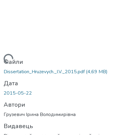
ажиться...
Файли
Dissertation_Hruzevych._I.V._2015.pdf
(4,69 MB)
Дата
2015-05-22
Автори
Грузевич Ірина Володимирівна
Видавець