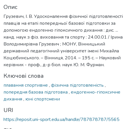
Опис
Грузевич, І. В. Удосконалення фізичної підготовленості
плавців на етапі попередньої базової підготовки за
допомогою ендогенно гіпоксичного дихання : дис. ...
канд. наук з фіз. виховання та спорту : 24.00.01 / Ірина
Володимирівна Грузевич ; МОНУ, Вінницький
державний педагогічний університет імені Михайла
Коцюбинського. – Вінниця, 2014. – 195 с. – Науковий
керівник - проф., д-р біол. наук Ю. М. Фурман.
Ключові слова
плавання спортивне
,
фізична підготовленість
,
попередня базова підготовка
,
ендогенно-гіпоксичне
дихання
,
юні спортсмени
URI
https://reposit.uni-sport.edu.ua/handle/787878787/5565