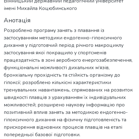
Вінницький державний педагогічний університет
імені Михайла Коцюбинського
Анотація
Розроблено програму занять з плавання із
застосуванням методики ендогенно-гіпоксичного
дихання у підготовчий період річного макроциклу
застосування якої покращило у спортсменів
працездатність в зоні аеробного енергозабезпечення,
функціональні можливості дихальних м’язів,
бронхіальну прохідність та стійкість організму до
гіпоксії; розроблено кількісні характеристики
тренувальних навантажень, спрямованих на розвиток
швидкості плавців з урахуванням їх індивідуальних
можливостей; розширено наукову інформацію про
позитивний вплив занять за методикою ендогенно-
гіпоксичного дихання на фізичну підготовленість та
прискорення відновних процесів плавців на етапі
попередньої базової підготовки.