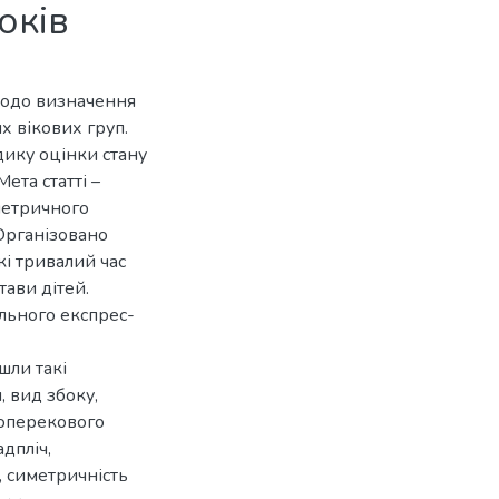
оків
 щодо визначення
х вікових груп.
дику оцінки стану
ета статті –
метричного
 Організовано
кі тривалий час
ави дітей.
льного експрес-
шли такі
, вид збоку,
поперекового
дпліч,
, симетричність