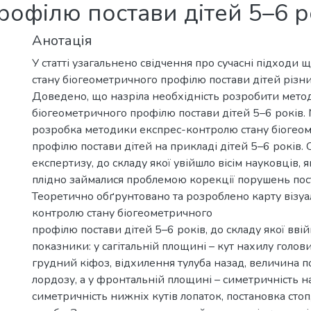
рофілю постави дітей 5–6 р
Анотація
У статті узагальнено свідчення про сучасні підходи
стану біогеометричного профілю постави дітей різни
Доведено, що назріла необхідність розробити мето
біогеометричного профілю постави дітей 5–6 років. М
розробка методики експрес-контролю стану біогео
профілю постави дітей на прикладі дітей 5–6 років.
експертизу, до складу якої увійшло вісім науковців, я
плідно займалися проблемою корекції порушень пост
Теоретично обґрунтовано та розроблено карту візуа
контролю стану біогеометричного
профілю постави дітей 5–6 років, до складу якої ввій
показники: у сагітальній площині – кут нахилу голови
грудний кіфоз, відхилення тулуба назад, величина 
лордозу, а у фронтальній площині – симетричність на
симетричність нижніх кутів лопаток, постановка стоп