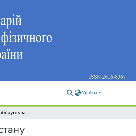
Увійти
Розробка та обґрунтування експрес-контролю стану біогеометричного профілю постави дітей 5–6 років
стану