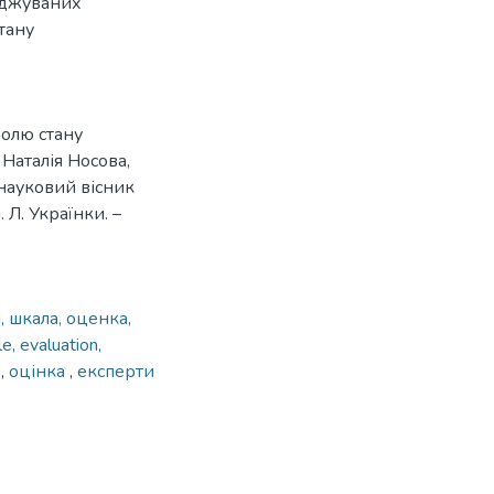
іджуваних
тану
ролю стану
Наталія Носова,
науковий вісник
Л. Українки. –
, шкала, оценка,
le, evaluation,
а
,
оцінка
,
експерти