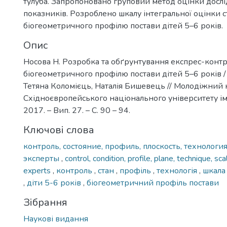
тулуба. Запропоновано груповий метод оцінки досл
показників. Розроблено шкалу інтегральної оцінки с
біогеометричного профілю постави дітей 5–6 років.
Опис
Носова Н. Розробка та обґрунтування експрес-конт
біогеометричного профілю постави дітей 5–6 років / 
Тетяна Коломієць, Наталія Бишевець // Молодіжний 
Східноєвропейського національного університету ім. 
2017. – Вип. 27. – С. 90 – 94.
Ключові слова
контроль, состояние, профиль, плоскость, технология
эксперты
,
control, condition, profile, plane, technique, sca
experts
,
контроль
,
стан
,
профіль
,
технологія
,
шкал
,
діти 5-6 років
,
біогеометричний профіль постави
Зібрання
Наукові видання