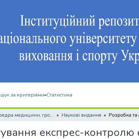
шук за критеріями
Статистика
Кафедра медицини, громадського здоров'я та екології спорту
Наукові видання
тування експрес-контролю 