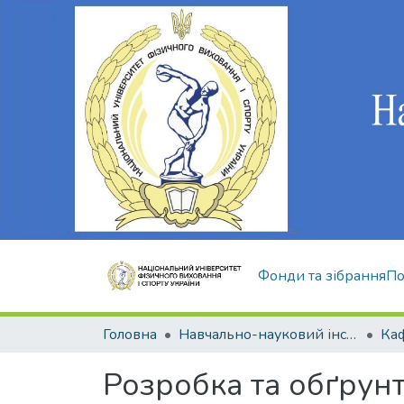
Фонди та зібрання
По
Головна
Навчально-науковий інститут здоров'я, реабілітації та фізичного виховання
Розробка та обґрун