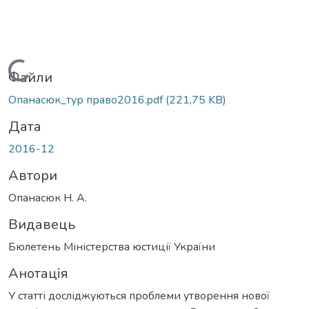
Вантажиться...
Файли
Опанасюк_тур право2016.pdf
(221,75 KB)
Дата
2016-12
Автори
Опанасюк Н. А.
Видавець
Бюлетень Міністерства юстиції України
Анотація
У статті досліджуються проблеми утворення нової