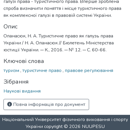
галузі права - туристичного права. Вперше зроблена
спроба визначити поняття і місце туристичного права
як комплексної галузі в правовій системі України.
Опис
Опанасюк, Н. А. Туристичне право як галузь права
України / Н. А. Опанасюк // Бюлетень Міністерства
юстиції України. ─ К., 2016. ─ № 12. ─ С. 60-66.
Ключові слова
туризм
,
туристичне право
,
правове регулювання
Зібрання
Наукові видання
Повна інформація про документ
Національний Університет фізичного виховання і спорту
України
copyright © 2026
NUUPESU