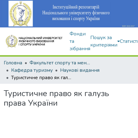
Фонди
Пошук за
та
Статист
критеріями
зібрання
Головна
Факультет спорту та менеджменту
Кафедра туризму
Наукові видання
Туристичне право як галузь права України
Туристичне право як галузь
права України