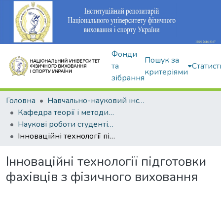
Фонди
Пошук за
та
Статист
критеріями
зібрання
Головна
Навчально-науковий інститут здоров'я, реабілітації та фізичного виховання
Кафедра теорії і методики фізичного виховання
Наукові роботи студентів і аспірантів
Інноваційні технології підготовки фахівців з фізичного виховання
Інноваційні технології підготовки
фахівців з фізичного виховання