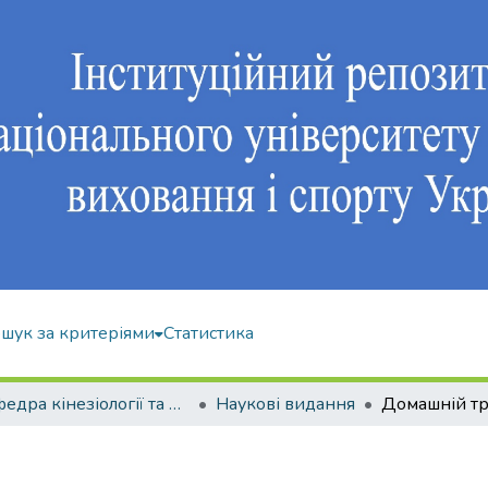
шук за критеріями
Статистика
Кафедра кінезіології та фізкультурно-спортивної реабілітації
Наукові видання
Домашній т
р