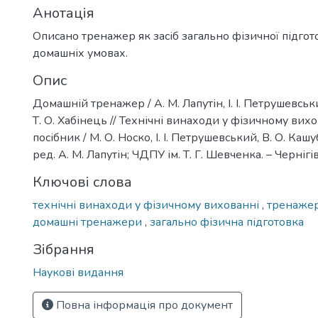
Анотація
Описано тренажер як засіб загально фізичної підгото
домашніх умовах.
Опис
Домашній тренажер / А. М. Лапутін, І. І. Петрушевськи
Т. О. Хабінець // Технічні винаходи у фізичному вих
посібник / М. О. Носко, І. І. Петрушевський, В. О. Кашуб
ред. А. М. Лапутін; ЧДПУ ім. Т. Г. Шевченка. – Чернігів
Ключові слова
технічні винаходи у фізичному вихованні
,
тренажер
домашні тренажери
,
загально фізична підготовка
Зібрання
Наукові видання
Повна інформація про документ