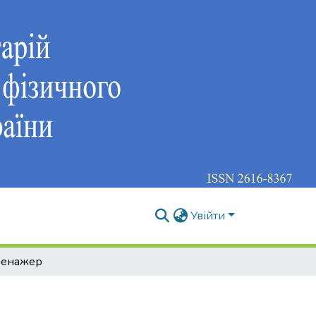
Увійти
ренажер