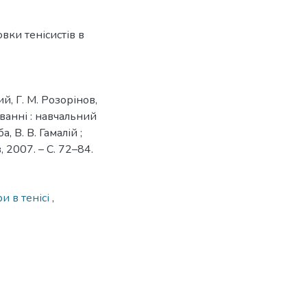
вки тенісистів в
й, Г. М. Розорінов,
ованні : навчальний
а, В. В. Гамалій ;
, 2007. – С. 72–84.
и в тенісі
,