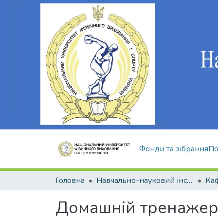
Фонди та зібрання
По
Головна
Навчально-науковий інститут здоров'я, реабілітації та фізичного виховання
Домашній тренаже