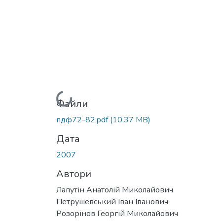
Вантажиться...
Файли
пдф72-82.pdf
(10,37 MB)
Дата
2007
Автори
Лапутін Анатолій Миколайович
Петрушевський Іван Іванович
Розорінов Георгій Миколайович