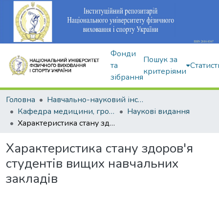
Фонди
Пошук за
та
Статист
критеріями
зібрання
Головна
Навчально-науковий інститут здоров'я, реабілітації та фізичного виховання
Кафедра медицини, громадського здоров'я та екології спорту
Наукові видання
Характеристика стану здоров'я студентів вищих навчальних закладів
Характеристика стану здоров'я
студентів вищих навчальних
закладів