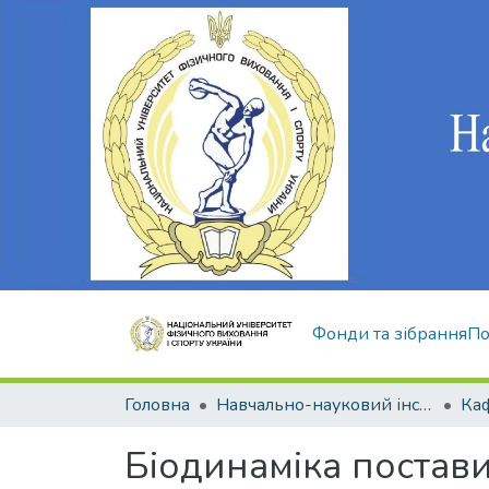
Фонди та зібрання
По
Головна
Навчально-науковий інститут здоров'я, реабілітації та фізичного виховання
Біодинаміка постав