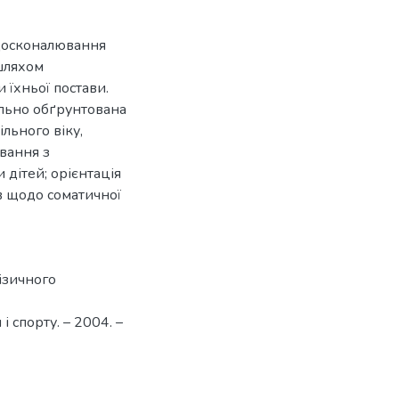
досконалювання
шляхом
 їхньої постави.
льно обґрунтована
льного віку,
вання з
дітей; орієнтація
в щодо соматичної
ізичного
і спорту. – 2004. –