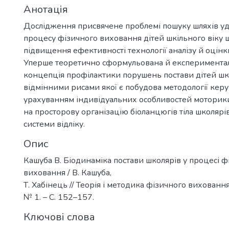
Анотація
Дослідження присвячене проблемі пошуку шляхів у
процесу фізичного виховання дітей шкільного віку 
підвищення ефективності технології аналізу й оцінки
Уперше теоретично сформульована й експеримента
концепція профілактики порушень постави дітей шкі
відмінними рисами якої є побудова методології керу
урахуванням індивідуальних особливостей моторики 
на просторову організацію біоланцюгів тіла школярі
системи відліку.
Опис
Кашуба В. Біодинаміка постави школярів у процесі ф
виховання / В. Кашуба,
Т. Хабінець // Теорія і методика фізичного виховання 
№ 1. – С. 152–157.
Ключові слова