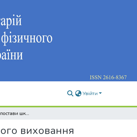
Увійти
Біодинаміка постави школярів у процесі фізичного виховання
ного виховання