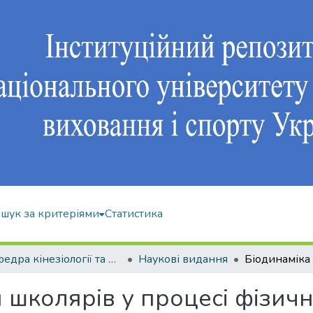
шук за критеріями
Статистика
Кафедра кінезіології та фізкультурно-спортивної реабілітації
Наукові видання
и школярів у процесі фізич