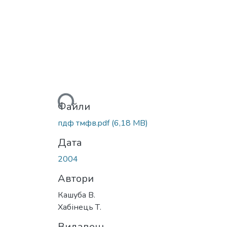
Вантажиться...
Файли
пдф тмфв.pdf
(6,18 MB)
Дата
2004
Автори
Кашуба В.
Хабінець Т.
Видавець