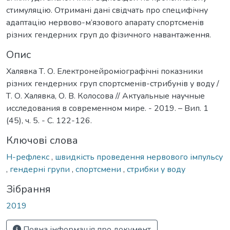
стимуляцію. Отримані дані свідчать про специфічну
адаптацію нервово-м’язового апарату спортсменів
різних гендерних груп до фізичного навантаження.
Опис
Халявка Т. О. Електронейроміографічні показники
різних гендерних груп спортсменів-стрибунів у воду /
Т. О. Халявка, О. В. Колосова // Актуальные научные
исследования в современном мире. - 2019. – Вип. 1
(45), ч. 5. - С. 122-126.
Ключові слова
Н-рефлекс
,
швидкість проведення нервового імпульсу
,
гендерні групи
,
спортсмени
,
стрибки у воду
Зібрання
2019
Повна інформація про документ