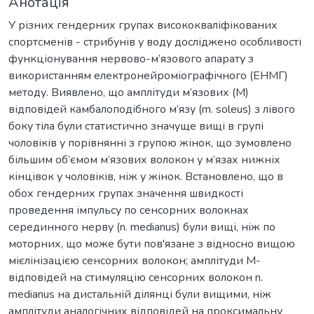
Анотація
У різних гендерних групах висококваліфікованих
спортсменів - стрибунів у воду досліджено особливості
функціонування нервово-м’язового апарату з
використанням електронейроміографічного (ЕНМГ)
методу. Виявлено, що амплітуди м’язових (М)
відповідей камбалоподібного м’язу (m. soleus) з лівого
боку тіла були статистично значуще вищі в групі
чоловіків у порівнянні з групою жінок, що зумовлено
більшим об’ємом м’язових волокон у м’язах нижніх
кінцівок у чоловіків, ніж у жінок. Встановлено, що в
обох гендерних групах значення швидкості
проведення імпульсу по сенсорних волокнах
серединного нерву (n. medianus) були вищі, ніж по
моторних, що може бути пов'язане з відносно вищою
мієлінізацією сенсорних волокон; амплітуди М-
відповідей на стимуляцію сенсорних волокон n.
medianus на дистальній ділянці були вищими, ніж
амплітуди аналогічних відповідей на проксимальну