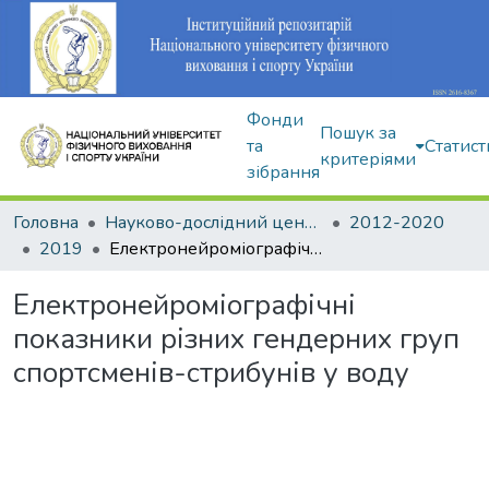
Фонди
Пошук за
та
Статист
критеріями
зібрання
Головна
Науково-дослідний центр Інституту
2012-2020
2019
Електронейроміографічні показники різних гендерних груп спортсменів-стрибунів у воду
Електронейроміографічні
показники різних гендерних груп
спортсменів-стрибунів у воду