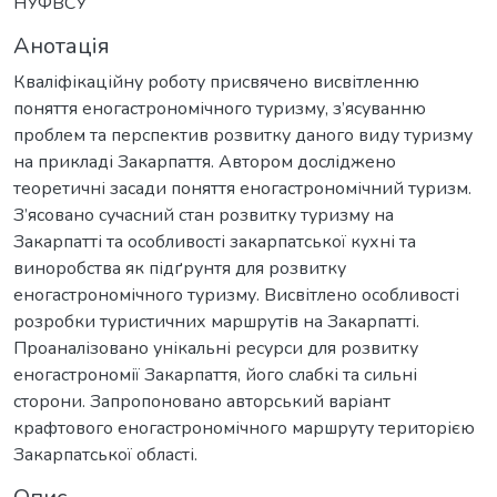
НУФВСУ
Анотація
Кваліфікаційну роботу присвячено висвітленню
поняття еногастрономічного туризму, з’ясуванню
проблем та перспектив розвитку даного виду туризму
на прикладі Закарпаття. Автором досліджено
теоретичні засади поняття еногастрономічний туризм.
З’ясовано сучасний стан розвитку туризму на
Закарпатті та особливості закарпатської кухні та
виноробства як підґрунтя для розвитку
еногастрономічного туризму. Висвітлено особливості
розробки туристичних маршрутів на Закарпатті.
Проаналізовано унікальні ресурси для розвитку
еногастрономії Закарпаття, його слабкі та сильні
сторони. Запропоновано авторський варіант
крафтового еногастрономічного маршруту територією
Закарпатської області.