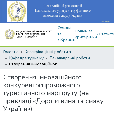
Фонди
Пошук за
та
Статист
критеріями
зібрання
Головна
Кваліфікаційні роботи здобувачів вищої освіти
Кафедра туризму
Бакалаврські роботи
Створення інноваційного конкурентоспроможного туристичного маршруту (на прикладі «Дороги вина та смаку України»)
Створення інноваційного
конкурентоспроможного
туристичного маршруту (на
прикладі «Дороги вина та смаку
України»)