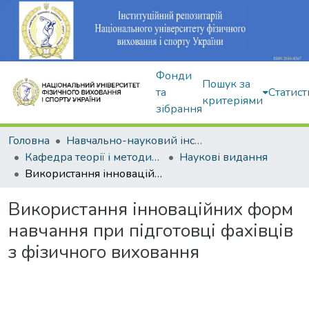
Фонди
Пошук за
та
Статист
критеріями
зібрання
Головна
Навчально-науковий інститут здоров'я, реабілітації та фізичного виховання
Кафедра теорії і методики фізичного виховання
Наукові видання
Використання інноваційних форм навчання при підготовці фахівців з фізичного виховання
Використання інноваційних форм
навчання при підготовці фахівців
з фізичного виховання