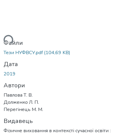
ься...
Файли
Тези НУФВСУ.pdf
(104,69 KB)
Дата
2019
Автори
Павлова Т. В.
Долженко Л. П.
Перегінець М. М.
Видавець
Фізичне виховання в контексті сучасної освіти :