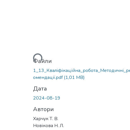
Вантажиться...
Файли
1_13_Кваліфікаційна_робота_Методичні_р
омендації.pdf
(1,01 MB)
Дата
2024-08-19
Автори
Харчук Т. В.
Новікова Н. Л.