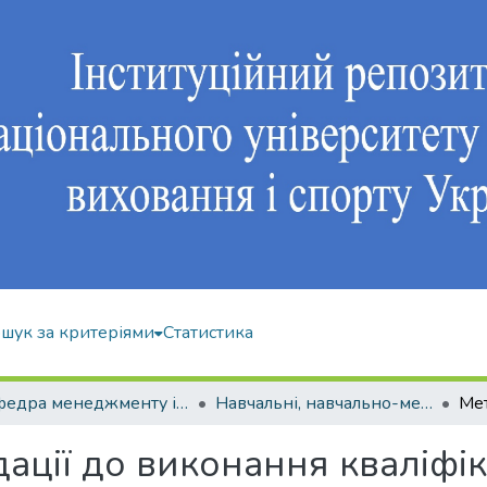
шук за критеріями
Статистика
Кафедра менеджменту і економіки спорту
Навчальні, навчально-методичні видання
ації до виконання кваліфік