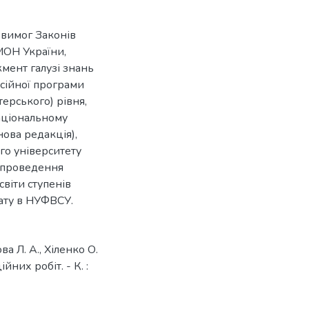
 вимог Законів
 МОН України,
жмент галузі знань
есійної програми
ерського) рівня,
аціональному
нова редакція),
го університету
з проведення
світи ступенів
іату в НУФВСУ.
ва Л. А., Хіленко О.
них робіт. - К. :