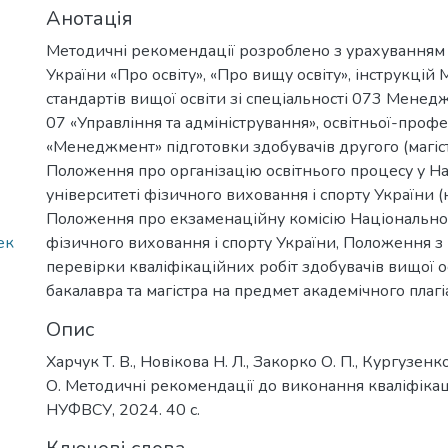
Анотація
Методичні рекомендації розроблено з урахуванням
України «Про освіту», «Про вищу освіту», інструкцій
стандартів вищої освіти зі спеціальності 073 Менед
07 «Управління та адміністрування», освітньої-проф
«Менеджмент» підготовки здобувачів другого (магіст
Положення про організацію освітнього процесу у Н
університеті фізичного виховання і спорту України (
Положення про екзаменаційну комісію Національно
ек
фізичного виховання і спорту України, Положення 
перевірки кваліфікаційних робіт здобувачів вищої о
бакалавра та магістра на предмет академічного плаг
Опис
Харчук Т. В., Новікова Н. Л., Закорко О. П., Кургузенко
О. Методичні рекомендації до виконання кваліфікацій
НУФВСУ, 2024. 40 с.