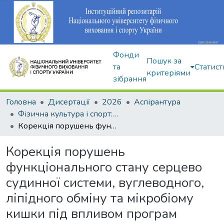
Фонди
Пошук за
та
Статист
критеріями
зібрання
Головна
Дисертації
2026
Аспірантура
Фізична культура і спорт: 017
Корекція порушень функціонального стану серцево судинної системи, вуглеводного, ліпідного обміну та мікробіому кишки під впливом програм оздоровчого фітнесу різної спрямованості у жінок із метаболічним синдромом
Корекція порушень
функціонального стану серцево
судинної системи, вуглеводного,
ліпідного обміну та мікробіому
кишки під впливом програм