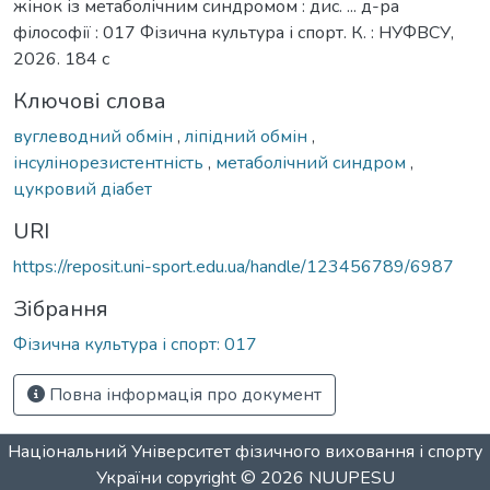
жінок із метаболічним синдромом : дис. ... д-ра
філософії : 017 Фізична культура і спорт. К. : НУФВСУ,
2026. 184 с
Ключові слова
вуглеводний обмін
,
ліпідний обмін
,
інсулінорезистентність
,
метаболічний синдром
,
цукровий діабет
URI
https://reposit.uni-sport.edu.ua/handle/123456789/6987
Зібрання
Фізична культура і спорт: 017
Повна інформація про документ
Національний Університет фізичного виховання і спорту
України
copyright © 2026
NUUPESU