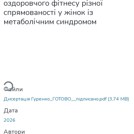
оздоровчого фітнесу різної
спрямованості у жінок із
метаболічним синдромом
ься...
Файли
Дисертація Гуренко_ГОТОВО__підписано.pdf
(3,74 MB)
Дата
2026
Автори