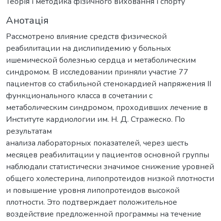
Теорія і методика фізичного виховання і спорту
Анотація
Рассмотрено влияние средств физической
реабилитации на дислипидемию у больных
ишемической болезнью сердца и метаболическим
синдромом. В исследовании приняли участие 77
пациентов со стабильной стенокардией напряжения ІІ
функционального класса в сочетании с
метаболическим синдромом, проходивших лечение в
Институте кардиологии им. Н. Д. Стражеско. По
результатам
анализа лабораторных показателей, через шесть
месяцев реабилитации у пациентов основной группы
наблюдали статистически значимое снижение уровней
общего холестерина, липопротеидов низкой плотности
и повышение уровня липопротеидов высокой
плотности. Это подтверждает положительное
воздействие предложенной программы на течение