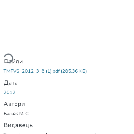
ться...
Файли
TMFVS_2012_3_8 (1).pdf
(285,36 KB)
Дата
2012
Автори
Балаж М. С.
Видавець