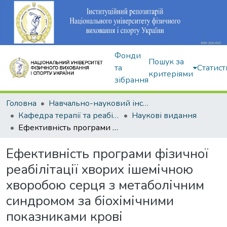
Фонди
Пошук за
та
Статист
критеріями
зібрання
Головна
Навчально-науковий інститут здоров'я, реабілітації та фізичного виховання
Кафедра терапії та реабілітації
Наукові видання
Ефективність програми фізичної реабілітації хворих ішемічною хворобою серця з метаболічним синдромом за біохімічними показниками крові
Ефективність програми фізичної
реабілітації хворих ішемічною
хворобою серця з метаболічним
синдромом за біохімічними
показниками крові