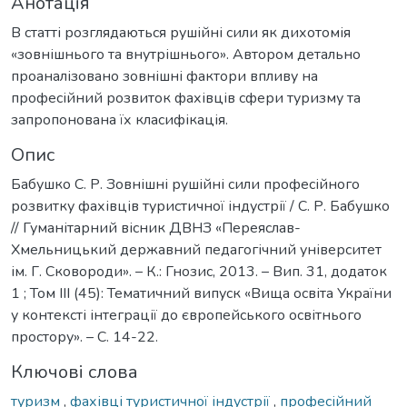
Анотація
В статті розглядаються рушійні сили як дихотомія
«зовнішнього та внутрішнього». Автором детально
проаналізовано зовнішні фактори впливу на
професійний розвиток фахівців сфери туризму та
запропонована їх класифікація.
Опис
Бабушко С. Р. Зовнішні рушійні сили професійного
розвитку фахівців туристичної індустрії / С. Р. Бабушко
// Гуманітарний вісник ДВНЗ «Переяслав-
Хмельницький державний педагогічний університет
ім. Г. Сковороди». – К.: Гнозис, 2013. – Вип. 31, додаток
1 ; Том III (45): Тематичний випуск «Вища освіта України
у контексті інтеграції до європейського освітнього
простору». – С. 14-22.
Ключові слова
туризм
,
фахівці туристичної індустрії
,
професійний