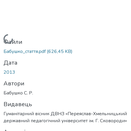
Вантажиться...
Файли
Бабушко_стаття.pdf
(626,45 KB)
Дата
2013
Автори
Бабушко С. Р.
Видавець
Гуманітарний вісник ДВНЗ «Переяслав-Хмельницький
державний педагогічний університет ім. Г. Сковороди»