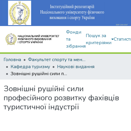
Фонди
Пошук за
та
Статист
критеріями
зібрання
Головна
Факультет спорту та менеджменту
Кафедра туризму
Наукові видання
Зовнішні рушійні сили професійного розвитку фахівців туристичної індустрії
Зовнішні рушійні сили
професійного розвитку фахівців
туристичної індустрії