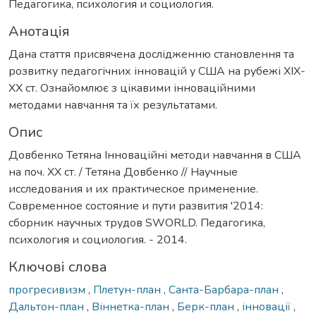
Педагогика, психология и социология.
Анотація
Дана стаття присвячена дослідженню становлення та
розвитку педагогічних інновацій у США на рубежі ХІХ-
ХХ ст. Ознайомлює з цікавими інноваційними
методами навчання та їх результатами.
Опис
Довбенко Тетяна Інноваційні методи навчання в США
на поч. ХХ ст. / Тетяна Довбенко // Научные
исследования и их практическое применение.
Современное состояние и пути развития '2014:
сборник научных трудов SWORLD. Педагогика,
психология и социология. - 2014.
Ключові слова
прогресивизм
,
Плетун-план
,
Санта-Барбара-план
,
Дальтон-план
,
Віннетка-план
,
Берк-план
,
інновації
,