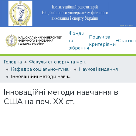
Фонди
Пошук за
та
Статист
критеріями
зібрання
Головна
Факультет спорту та менеджменту
Кафедра соціально-гуманітарних дисциплін
Наукові видання
Інноваційні методи навчання в США на поч. ХХ ст.
Інноваційні методи навчання в
США на поч. ХХ ст.