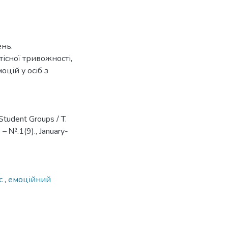
ень.
існої тривожності,
оцій у осіб з
Student Groups / T.
 – №.1(9)., January-
ус
,
емоційний