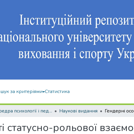
шук за критеріями
Статистика
Кафедра психології і педагогіки
Наукові видання
і статусно-рольової взаємод