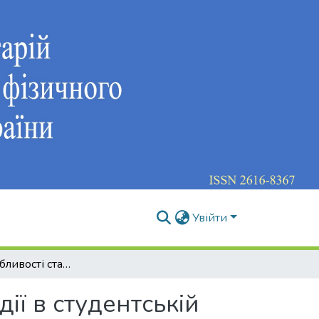
Увійти
Гендернi особливості статусно-рольової взаємодії в студентській групі
ії в студентській