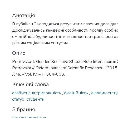
Анотація
В публікації наводяться результати власних дослідж
Досліджувались гендерні особливості прояву особист
емоційної збудливості, інтенсивності та тривалості ем
рiзним соціальним статусом.
Опис
Petrovska T. Gender-Sensitive Status-Role Interaction in 
Petrovska // Oxford Journal of Scientific Research. – 2015.
June. – Vol. ІV. – Р. 604-608.
Ключові слова
особистісна тривожність
,
емоційність
,
діловий стат
статус
,
студенти
Зібрання