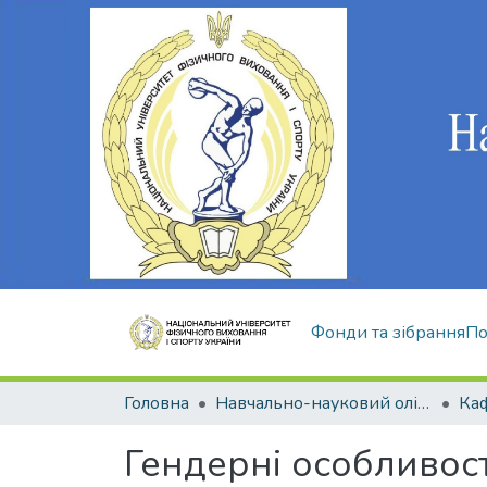
Фонди та зібрання
По
Головна
Навчально-науковий олімпійський інститут
Гендернi особливост