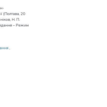
йн-
ї (Полтава, 20
ніков, Н. П.
видання – Режим
вання
,
3