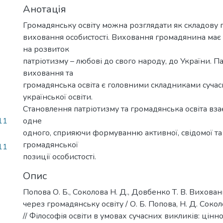
Анотація
Громадянську освіту можна розглядати як складову
виховання особистості. Виховання громадянина має
на розвиток
патріотизму – любові до свого народу, до України. П
виховання та
громадянська освіта є головними складниками сучас
української освіти.
Становлення патріотизму та громадянська освіта в
11
одне
одного, сприяючи формуванню активної, свідомої та
громадянської
11
позиції особистості.
Опис
Попова О. Б., Соколова Н. Д., Довбенко Т. В. Вихова
через громадянську освіту / О. Б. Попова, Н. Д. Сокол
// Філософія освіти в умовах сучасних викликів: цінност