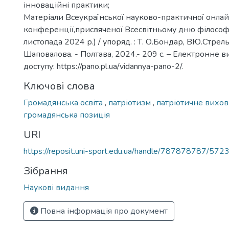
інноваційні практики;
Матеріали Всеукраїнської науково-практичної онла
конференції,присвяченої Всесвітньому дню філософі
листопада 2024 р.) / упоряд. : Т. О.Бондар, ВЮ.Стрель
Шаповалова. - Полтава, 2024.- 209 с. – Електронне 
доступу: https://pano.pl.ua/vidannya-pano-2/.
Ключові слова
Громадянська освіта
,
патріотизм
,
патріотичне вихо
громадянська позиція
URI
https://reposit.uni-sport.edu.ua/handle/787878787/572
Зібрання
Наукові видання
Повна інформація про документ