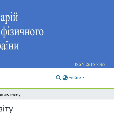
Увійти
Виховання патріотизму через громадянську освіту
іту