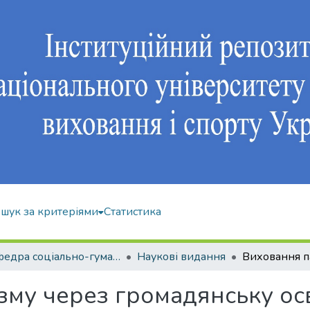
шук за критеріями
Статистика
Кафедра соціально-гуманітарних дисциплін
Наукові видання
зму через громадянську осв