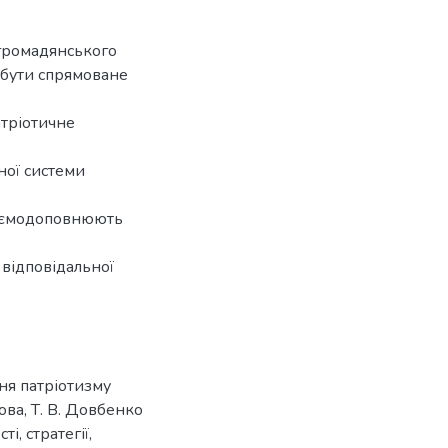
 громадянського
 бути спрямоване
атріотичне
ної системи
заємодоповнюють
 відповідальної
ння патріотизму
ова, Т. В. Довбенко
і, стратегії,