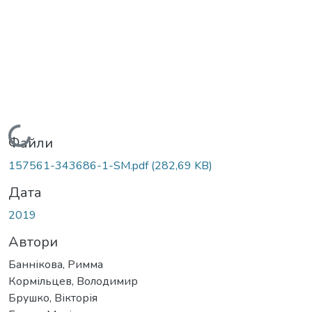
Вантажиться...
Файли
157561-343686-1-SM.pdf
(282,69 KB)
Дата
2019
Автори
Баннікова, Римма
Кормільцев, Володимир
Брушко, Вікторія