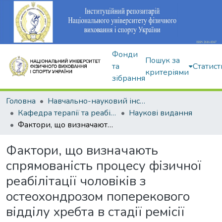
Фонди
Пошук за
та
Статист
критеріями
зібрання
Головна
Навчально-науковий інститут здоров'я, реабілітації та фізичного виховання
Кафедра терапії та реабілітації
Наукові видання
Фактори, що визначають спрямованість процесу фізичної реабілітації чоловіків з остеохондрозом поперекового відділу хребта в стадії ремісії
Фактори, що визначають
спрямованість процесу фізичної
реабілітації чоловіків з
остеохондрозом поперекового
відділу хребта в стадії ремісії