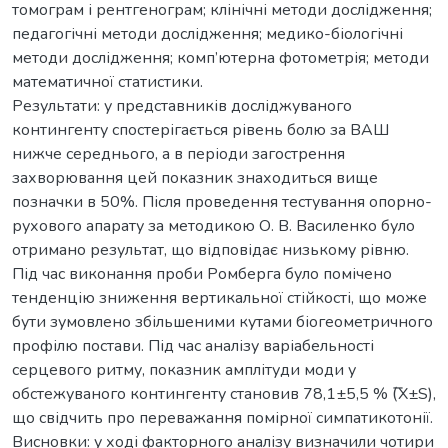
томограм і рентгенограм; клінічні методи дослідження;
педагогічні методи дослідження; медико-біологічні
методи дослідження; комп’ютерна фотометрія; методи
математичної статистики.
Результати: у представників досліджуваного
контингенту спостерігається рівень болю за ВАШ
нижче середнього, а в періоди загострення
захворювання цей показник знаходиться вище
позначки в 50%. Після проведення тестування опорно-
рухового апарату за методикою О. В. Василенко було
отримано результат, що відповідає низькому рівню.
Під час виконання проби Ромберга було помічено
тенденцію зниження вертикальної стійкості, що може
бути зумовлено збільшеними кутами біогеометричного
профілю постави. Під час аналізу варіабельності
серцевого ритму, показник амплітуди моди у
обстежуваного контингенту становив 78,1±5,5 % (͞Х±S),
що свідчить про переважання помірної симпатикотонії.
Висновки: у ході факторного аналізу визначили чотири