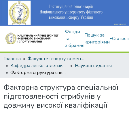
Фонди
Пошук за
та
Статист
критеріями
зібрання
Головна
Факультет спорту та менеджменту
Кафедра легкої атлетики, зимових видів та велосипедного спорту
Наукові видання
Факторна структура спеціальної підготовленості стрибунів у довжину високої кваліфікації
Факторна структура спеціальної
підготовленості стрибунів у
довжину високої кваліфікації