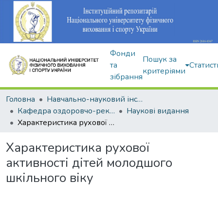
Фонди
Пошук за
та
Статист
критеріями
зібрання
Головна
Навчально-науковий інститут здоров'я, реабілітації та фізичного виховання
Кафедра оздоровчо-рекреаційної рухової активності
Наукові видання
Характеристика рухової активності дітей молодшого шкільного віку
Характеристика рухової
активності дітей молодшого
шкільного віку