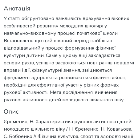
Анотація
У статті обґрунтовано важливість врахування вікових
особливостей розвитку молодших школярі у
навчально-виховному процесі початкової школи.
Встановлено що цей віковий період найбільш
відповідальний у процесі формування фізичної
культури дитини. Саме у цьому віці закладаються
основи рухів, успішно засвоюються нові, раніш невідомі
вправи і дії, фізкультурні знання, зміцнюється
фундамент здоров’я та розвиваються фізичні якості,
необхідні для ефективної участі у різних формах
рухової активності. Мета дослідження: вивчення
рухової активності дітей молодшого шкільного віку.
Опис
Єременко, Н. Характеристика рухової активності дітей
молодшого шкільного віку / Н. Єременко, Н. Ковальова,
С. Бобренко // Фізична культура, спорт та здоров'я нації