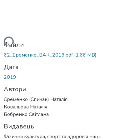
ться...
Файли
62_Еременко_ВАК_2019.pdf
(1,66 MB)
Дата
2019
Автори
Єременко (Спичак) Наталія
Ковальова Наталія
Бобренко Світлана
Видавець
Фізична культура, спорт та здоров'я нації