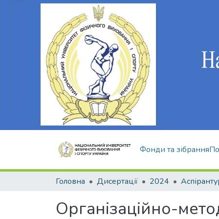
Фонди та зібрання
По
Головна
Дисертації
2024
Аспіранту
Організаційно-мето