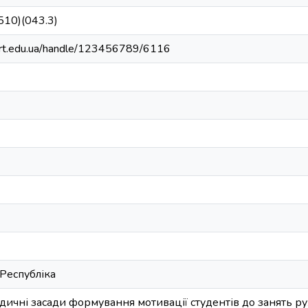
510)(043.3)
sport.edu.ua/handle/123456789/6116
Республіка
дичні засади формування мотивації студентів до занять р