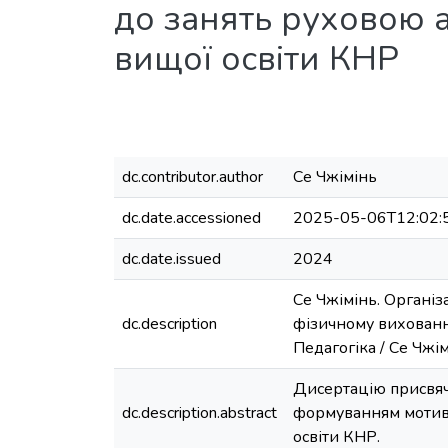
до занять руховою а
вищої освіти КНР
dc.contributor.author
Cе Чжімінь
dc.date.accessioned
2025-05-06T12:02:
dc.date.issued
2024
Cе Чжімінь. Організ
dc.description
фізичному вихованні 
Педагогіка / Cе Чжім
Дисертацію присвяч
dc.description.abstract
формуванням мотива
освіти КНР.