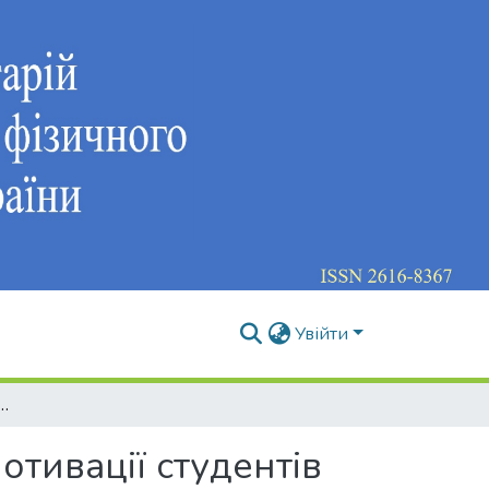
Увійти
ння мотивації студентів до занять руховою активністю у фізичному вихованні в закладах вищої освіти КНР
тивації студентів