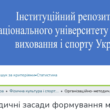
шук за критеріями
Статистика
ра
Фізична культура і спорт: 017
Організаційно-методичні засади формува
дичні засади формування мо