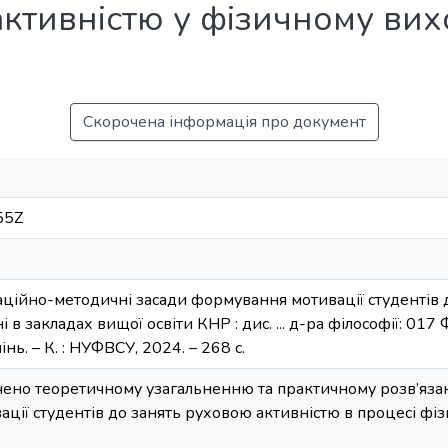
ктивністю у фізичному вих
Скорочена інформація про документ
55Z
аційно-методичні засади формування мотивації студентів 
в закладах вищої освіти КНР : дис. ... д-ра філософії: 017 Ф
інь. – К. : НУФВСУ, 2024. – 268 с.
ено теоретичному узагальненню та практичному розв’язан
ції студентів до занять руховою активністю в процесі фі