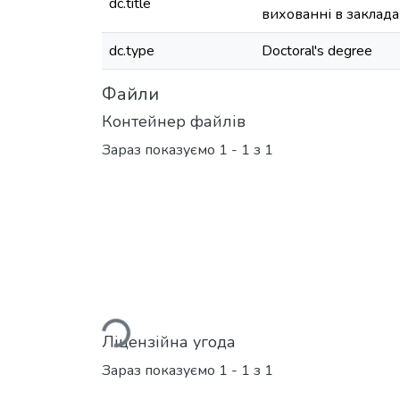
dc.title
вихованні в заклада
dc.type
Doctoral's degree
Файли
Контейнер файлів
Зараз показуємо
1 - 1 з 1
Вантажиться...
Ліцензійна угода
Зараз показуємо
1 - 1 з 1