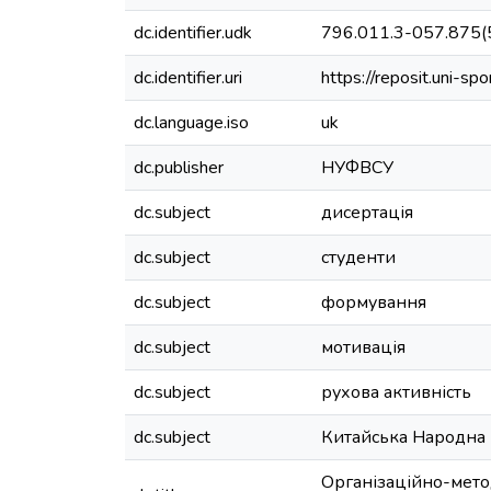
dc.identifier.udk
796.011.3-057.875(
dc.identifier.uri
https://reposit.uni-
dc.language.iso
uk
dc.publisher
НУФВСУ
dc.subject
дисертація
dc.subject
студенти
dc.subject
формування
dc.subject
мотивація
dc.subject
рухова активність
dc.subject
Китайська Народна 
Організаційно-мето