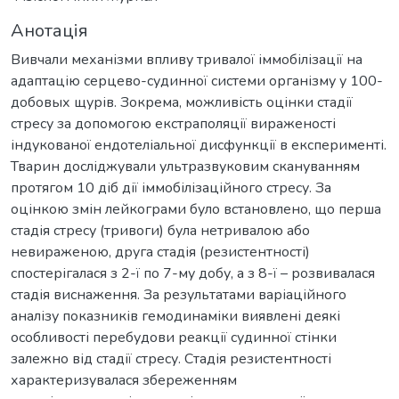
Анотація
Вивчали механізми впливу тривалої іммобілізації на
адаптацію серцево-судинної системи організму у 100-
добовых щурів. Зокрема, можливість оцінки стадії
стресу за допомогою екстраполяції вираженості
індукованої ендотеліальної дисфункції в експерименті.
Тварин досліджували ультразвуковим скануванням
протягом 10 діб дії іммобілізаційного стресу. За
оцінкою змін лейкограми було встановлено, що перша
стадія стресу (тривоги) була нетривалою або
невираженою, друга стадія (резистентності)
спостерігалася з 2-ї по 7-му добу, а з 8-ї – розвивалася
стадія виснаження. За результатами варіаційного
аналізу показників гемодинаміки виявлені деякі
особливості перебудови реакції судинної стінки
залежно від стадії стресу. Стадія резистентності
характеризувалася збереженням