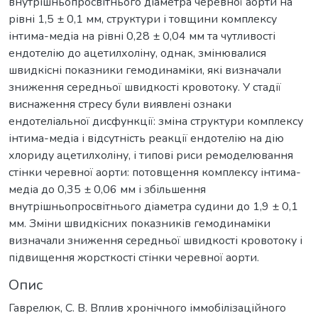
внутрішньопросвітнього діаметра черевної аорти на
рівні 1,5 ± 0,1 мм, структури і товщини комплексу
інтима-медіа на рівні 0,28 ± 0,04 мм та чутливості
ендотелію до ацетилхоліну, однак, змінювалися
швидкісні показники гемодинаміки, які визначали
зниження середньої швидкості кровотоку. У стадії
виснаження стресу були виявлені ознаки
ендотеліальної дисфункції: зміна структури комплексу
інтима-медіа і відсутність реакції ендотелію на дію
хлориду ацетилхоліну, і типові риси ремоделювання
стінки черевної аорти: потовщення комплексу інтима-
медіа до 0,35 ± 0,06 мм і збільшення
внутрішньопросвітнього діаметра судини до 1,9 ± 0,1
мм. Зміни швидкісних показників гемодинаміки
визначали зниження середньої швидкості кровотоку і
підвищення жорсткості стінки черевної аорти.
Опис
Гаврелюк, С. В. Вплив хронічного іммобілізаційного