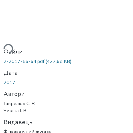
ься...
Файли
2-2017-56-64.pdf
(427,68 KB)
Дата
2017
Автори
Гаврелюк С. В.
Чикіна І. В.
Видавець
Фізіологічний журнал