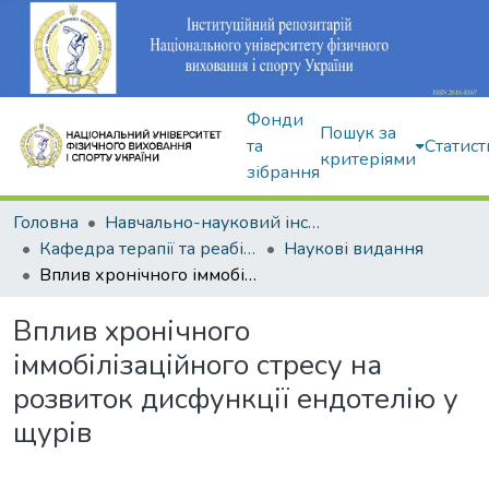
Фонди
Пошук за
та
Статист
критеріями
зібрання
Головна
Навчально-науковий інститут здоров'я, реабілітації та фізичного виховання
Кафедра терапії та реабілітації
Наукові видання
Вплив хронічного іммобілізаційного стресу на розвиток дисфункції ендотелію у щурів
Вплив хронічного
іммобілізаційного стресу на
розвиток дисфункції ендотелію у
щурів