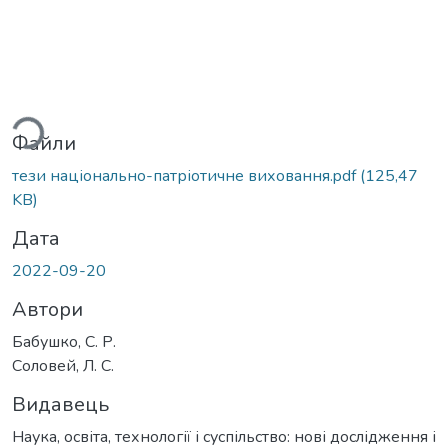
ься...
Файли
тези національно-патріотичне виховання.pdf
(125,47
KB)
Дата
2022-09-20
Автори
Бабушко, С. Р.
Соловей, Л. С.
Видавець
Наука, освіта, технології і суспільство: нові дослідження і