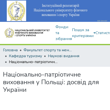
Фонди
Пошук за
та
Статист
критеріями
зібрання
Головна
Факультет спорту та менеджменту
Кафедра туризму
Наукові видання
Національно-патріотичне виховання у Польщі: досвід для України
Національно-патріотичне
виховання у Польщі: досвід для
України