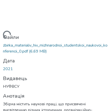
антажиться...
Файли
zbirka_materialiv_hiv_mizhnarodnoi_studentskoi_naukovoi_ko
nferencii_0.pdf
(6,69 MB)
Дата
2021
Видавець
НУФВСУ
Анотація
Збірка містить наукові праці, що присвячені
висвітленню різних історичних, організаційно-