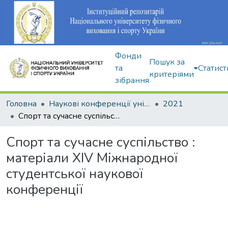
Фонди
Пошук за
та
Статист
критеріями
зібрання
Головна
Наукові конференції університету
2021
Спорт та сучасне суспільство : матеріали XIV Міжнародної студентської наукової конференції
Спорт та сучасне суспільство :
матеріали XIV Міжнародної
студентської наукової
конференції