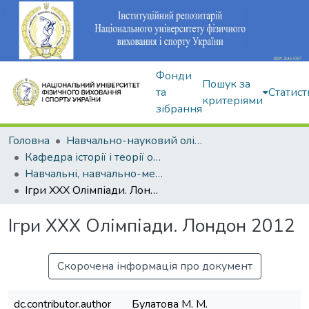
Фонди
Пошук за
та
Статист
критеріями
зібрання
Головна
Навчально-науковий олімпійський інститут
Кафедра історії і теорії олімпійського спорту
Навчальні, навчально-методичні видання
Ігри ХХХ Олімпіади. Лондон 2012
Ігри ХХХ Олімпіади. Лондон 2012
Скорочена інформація про документ
dc.contributor.author
Булатова М. М.