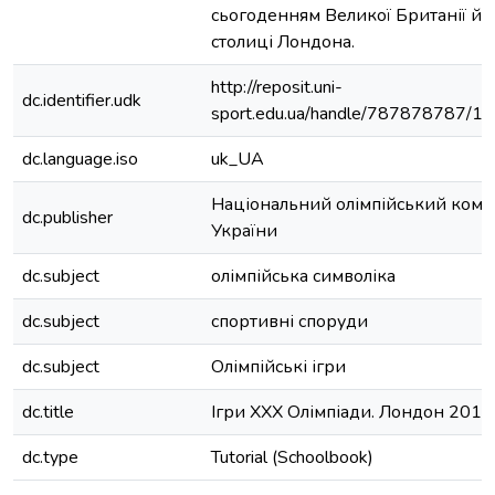
сьогоденням Великої Британії й її
столиці Лондона.
http://reposit.uni-
dc.identifier.udk
sport.edu.ua/handle/787878787/1
dc.language.iso
uk_UA
Національний олімпійський коміт
dc.publisher
України
dc.subject
олімпійська символіка
dc.subject
спортивні споруди
dc.subject
Олімпійські ігри
dc.title
Ігри ХХХ Олімпіади. Лондон 2012
dc.type
Tutorial (Schoolbook)