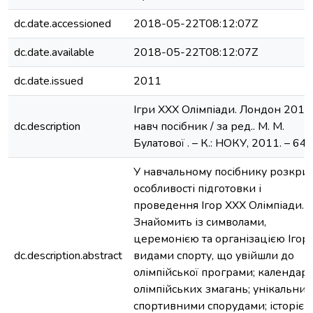
dc.date.accessioned
2018-05-22T08:12:07Z
dc.date.available
2018-05-22T08:12:07Z
dc.date.issued
2011
Ігри ХХХ Олімпіади. Лондон 2012
dc.description
навч посібник / за ред.. М. М.
Булатової . – К.: НОКУ, 2011. – 64 с
У навчальному посібнику розкри
особливості підготовки і
проведення Ігор ХХХ Олімпіади.
Знайомить із символами,
церемонією та організацією Ігор;
dc.description.abstract
видами спорту, що увійшли до
олімпійської програми; календар
олімпійських змагань; унікальни
спортивними спорудами; історією