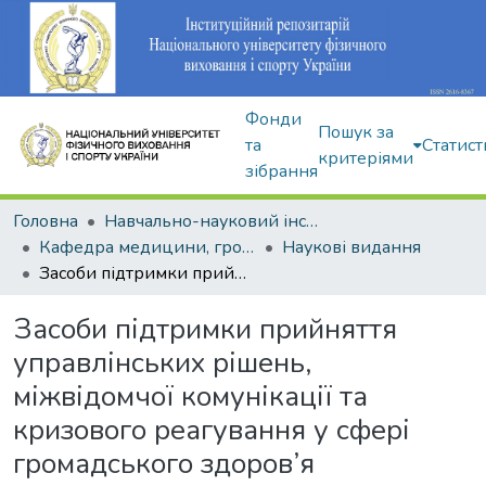
Фонди
Пошук за
та
Статист
критеріями
зібрання
Головна
Навчально-науковий інститут здоров'я, реабілітації та фізичного виховання
Кафедра медицини, громадського здоров'я та екології спорту
Наукові видання
Засоби підтримки прийняття управлінських рішень, міжвідомчої комунікації та кризового реагування у сфері громадського здоров’я
Засоби підтримки прийняття
управлінських рішень,
міжвідомчої комунікації та
кризового реагування у сфері
громадського здоров’я