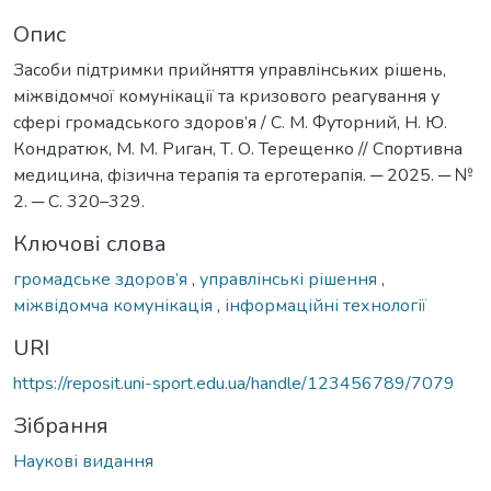
Опис
Засоби підтримки прийняття управлінських рішень,
міжвідомчої комунікації та кризового реагування у
сфері громадського здоров’я / С. М. Футорний, Н. Ю.
Кондратюк, М. М. Риган, Т. О. Терещенко // Спортивна
медицина, фізична терапія та ерготерапія. ─ 2025. ─ №
2. ─ С. 320–329.
Ключові слова
громадське здоров’я
,
управлінські рішення
,
міжвідомча комунікація
,
інформаційні технології
URI
https://reposit.uni-sport.edu.ua/handle/123456789/7079
Зібрання
Наукові видання