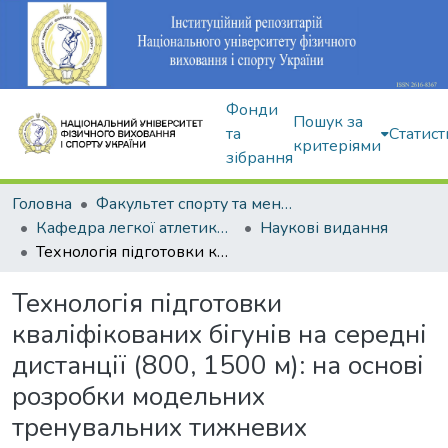
Фонди
Пошук за
та
Статист
критеріями
зібрання
Головна
Факультет спорту та менеджменту
Кафедра легкої атлетики, зимових видів та велосипедного спорту
Наукові видання
Технологія підготовки кваліфікованих бігунів на середні дистанції (800, 1500 м): на основі розробки модельних тренувальних тижневих мікроциклів етапів у осінньо-зимовому підготовчому та зимовому змагальному періодах третього року тренувань етапу спеціалізованої базової підготовки
Технологія підготовки
кваліфікованих бігунів на середні
дистанції (800, 1500 м): на основі
розробки модельних
тренувальних тижневих