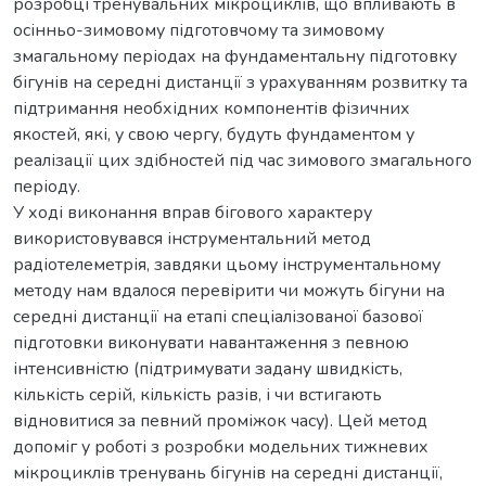
розробці тренувальних мікроциклів, що впливають в
осінньо-зимовому підготовчому та зимовому
змагальному періодах на фундаментальну підготовку
бігунів на середні дистанції з урахуванням розвитку та
підтримання необхідних компонентів фізичних
якостей, які, у свою чергу, будуть фундаментом у
реалізації цих здібностей під час зимового змагального
періоду.
У ході виконання вправ бігового характеру
використовувався інструментальний метод
радіотелеметрія, завдяки цьому інструментальному
методу нам вдалося перевірити чи можуть бігуни на
середні дистанції на етапі спеціалізованої базової
підготовки виконувати навантаження з певною
інтенсивністю (підтримувати задану швидкість,
кількість серій, кількість разів, і чи встигають
відновитися за певний проміжок часу). Цей метод
допоміг у роботі з розробки модельних тижневих
мікроциклів тренувань бігунів на середні дистанції,