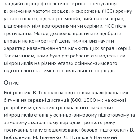
завдяки оцінці фізіологічної кривої тренування,
визначення частоти серцевих скорочень (ЧСС) зранку
у стані спокою, під час розминки, виконання вправ,
відпочинку між повтореннями чи серіями, ЧСС після
тренування. Метод дозволяє правильно підібрати
вправи на конкретний день тижня, визначити
характер навантаження та кількість цих вправ і серій.
Таким чином, нами було розроблено сім модельних
мікроциклів на різних етапах осінньо-зимового
підготовчого та зимового змагального періодів.
Опис
Бобровник, В. Технологія підготовки кваліфікованих
бігунів на середні дистанції (800, 1500 м): на основі
розробки модельних тренувальних тижневих
мікроциклів етапів у осінньо-зимовому підготовчому та
зимовому змагальному періодах третього року
тренувань етапу спеціалізованої базової підготовки / В.
Бобровник, М. Ткаченко, Д. Пугачов // Науковий